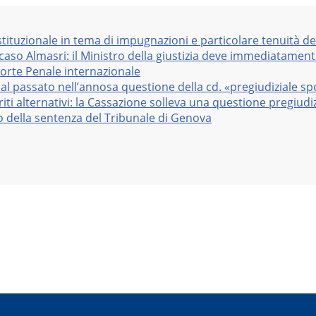
stituzionale in tema di impugnazioni e particolare tenuità de
 caso Almasri: il Ministro della giustizia deve immediatame
Corte Penale internazionale
al passato nell’annosa questione della cd. «pregiudiziale sp
iti alternativi: la Cassazione solleva una questione pregiudiz
vo della sentenza del Tribunale di Genova