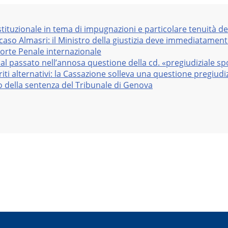
stituzionale in tema di impugnazioni e particolare tenuità de
 caso Almasri: il Ministro della giustizia deve immediatame
Corte Penale internazionale
al passato nell’annosa questione della cd. «pregiudiziale sp
iti alternativi: la Cassazione solleva una questione pregiudiz
vo della sentenza del Tribunale di Genova