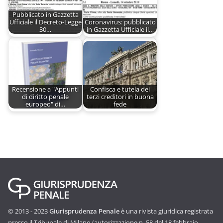
Pubblicato in Gazzetta
Ufficiale il Decreto-Legge
Coronavirus: pubblicato
30…
in Gazzetta Ufficiale il…
Recensione a "Appunti
Confisca e tutela dei
di diritto penale
terzi creditori in buona
europeo" di…
fede
© 2013 - 2023
Giurisprudenza Penale
è una rivista giuridica registrata
presso il Tribunale di Milano (autorizzazione n. 58 del 18 febbraio