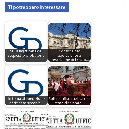
Ti potrebbero interessare
Sulla legittimità del
Confisca per
sequestro probatorio
equivalente e
di…
prescrizione del reato.…
In tema di liberazione
Sulla confisca nel caso di
anticipata speciale…
reato dichiarato…