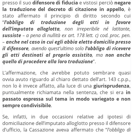
presso il suo
difensore di fiducia
e vistosi perciò
negare
la traduzione del decreto di citazione in appello
, è
stato affermato il principio di diritto secondo cui
“
l’obbligo di traduzione degli atti in favore
dell’imputato alloglotta
, non irreperibile né latitante,
sussiste
– a pena di nullità ex art. 178 lett. c) cod. proc. pen.
–
anche nel caso in cui egli abbia eletto domicilio presso
il difensore
, avendo quest’ultimo solo
l’obbligo di ricevere
gli atti destinati al proprio assistito
, ma
non anche
quello di procedere alla loro traduzione
”.
L’affermazione, che avrebbe potuto sembrare quasi
ovvia avuto riguardo al chiaro dettato dell’art. 143 c.p.p.,
non lo è invece affatto, alla luce di una
giurisprudenza
,
puntualmente richiamata nella sentenza, che si era
in
passato espressa sul tema in modo variegato e non
sempre condivisibile
.
Se, infatti, in due occasioni relative ad ipotesi di
domiciliazione dell’imputato alloglotto presso il difensore
d’ufficio, la Cassazione aveva affermato che “
l’obbligo di