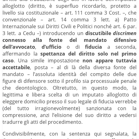
alloglotto (diritto, è superfluo ricordarlo, protetto a
livello sia costituzionale – art. 111 comma 3 Cost. –, che
convenzionale – art. 14 comma 3 lett. a) Patto
Internazionale sui Diritti Civili e Politici nonché art. 6 par.
3 lett. a Cedu –) introducendo un
discutibile
discrimen
connesso alla fonte del mandato difensivo
dell’avvocato
,
d’ufficio
o di
fiducia
a seconda,
affermando la
spettanza del diritto solo nel primo
caso
. Una simile impostazione
non appare tuttavia
accettabile
, posta – al di là della diversa fonte del
mandato – l’assoluta identità del compito delle due
figure di difensore sotto il profilo sia processuale penale
che deontologico. Oltretutto, in questo modo, la
legittima e libera scelta di un imputato alloglotto di
eleggere domicilio presso il suo legale di fiducia verrebbe
(del tutto irragionevolmente) sanzionata con la
compressione, anzi l’elisione del suo diritto a vedersi
tradurre gli atti del procedimento.
Condivisibilmente, con la sentenza qui segnalata, la