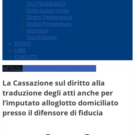
DA STRASBURGO
Dalle Sezioni Unite
Diritto Penitenziario
Global Perspectives
interviste
Tesi di laurea
EVENTI
LIBRI
CONTATTI
ARTICOLI
DIRITTO PENALE
IN PRIMO PIANO
La Cassazione sul diritto alla
traduzione degli atti anche per
l’imputato alloglotto domiciliato
presso il difensore di fiducia