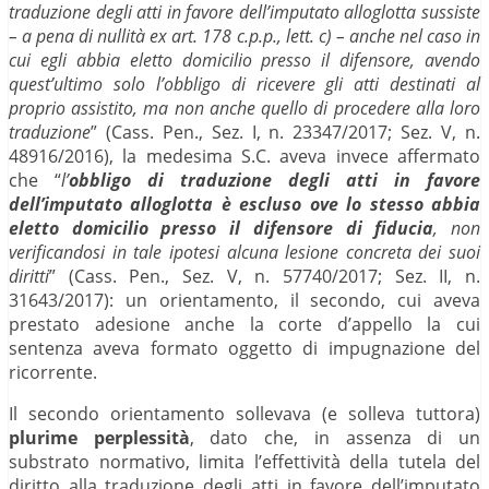
traduzione degli atti in favore dell’imputato alloglotta sussiste
– a pena di nullità ex art. 178 c.p.p., lett. c) – anche nel caso in
cui egli abbia eletto domicilio presso il difensore, avendo
quest’ultimo solo l’obbligo di ricevere gli atti destinati al
proprio assistito, ma non anche quello di procedere alla loro
traduzione
” (Cass. Pen., Sez. I, n. 23347/2017; Sez. V, n.
48916/2016), la medesima S.C. aveva invece affermato
che “
l’
obbligo di traduzione degli atti in favore
dell’imputato alloglotta è escluso ove lo stesso abbia
eletto domicilio presso il difensore di fiducia
, non
verificandosi in tale ipotesi alcuna lesione concreta dei suoi
diritti
” (Cass. Pen., Sez. V, n. 57740/2017; Sez. II, n.
31643/2017): un orientamento, il secondo, cui aveva
prestato adesione anche la corte d’appello la cui
sentenza aveva formato oggetto di impugnazione del
ricorrente.
Il secondo orientamento sollevava (e solleva tuttora)
plurime perplessità
, dato che, in assenza di un
substrato normativo, limita l’effettività della tutela del
diritto alla traduzione degli atti in favore dell’imputato