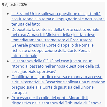
Salta
9 Agosto 2026
al
Le Sezioni Unite sollevano questione di legittimità
contenuto
costituzionale in tema di impugnazioni e particolare
tenuità del fatto
Depositata la sentenza della Corte costituzionale
nel caso Almasri: il Ministro della giustizia deve
immediatamente trasmettere al Procuratore
Generale presso la Corte d’appello di Roma le
richieste di cooperazione della Corte Penale
internazionale
La sentenza della CGUE nel caso Juventus: un
ritorno al passato nell’annosa questione della cd.
«pregiudiziale sportiva»?
Qualificazione giuridica diversa e mancato accesso
a riti alternativi: la Cassazione solleva una questione
pregiudiziale alla Corte di giustizia dell’Unione
europea
Processo per il crollo del ponte Morandi: il
dispositivo della sentenza del Tribunale di Genova