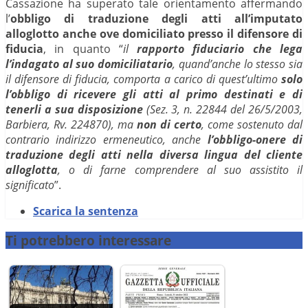
Cassazione ha superato tale orientamento affermando
l’
obbligo di traduzione degli atti all’imputato
alloglotto anche ove domiciliato presso il difensore di
fiducia
, in quanto “
il
rapporto fiduciario che lega
l’indagato al suo domiciliatario
, quand’anche lo stesso sia
il difensore di fiducia, comporta a carico di quest’ultimo
solo
l’obbligo di ricevere gli atti al primo destinati e di
tenerli a sua disposizione
(Sez. 3, n. 22844 del 26/5/2003,
Barbiera, Rv. 224870), ma
non di certo
, come sostenuto dal
contrario indirizzo ermeneutico, anche
l’obbligo-onere di
traduzione degli atti nella diversa lingua del cliente
alloglotta
, o di farne comprendere al suo assistito il
significato
”.
Scarica la sentenza
Ti potrebbero interessare