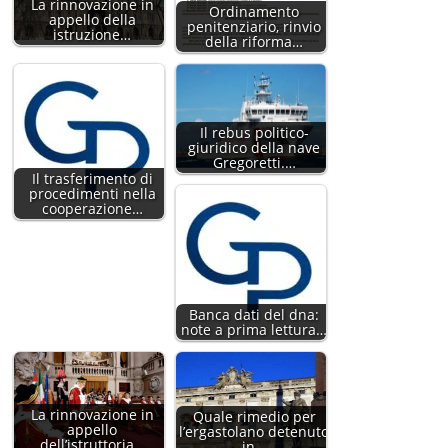
La rinnovazione in
Ordinamento
appello della
penitenziario, rinvio
istruzione…
della riforma…
Il rebus politico-
giuridico della nave
Gregoretti.…
Il trasferimento di
procedimenti nella
cooperazione…
Banca dati del dna:
note a prima lettura…
La rinnovazione in
Quale rimedio per
appello
l’ergastolano detenuto
dell’istruttoria…
in…