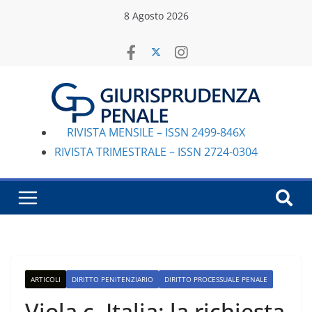
Salta
8 Agosto 2026
al
contenuto
RIVISTA MENSILE – ISSN 2499-846X
RIVISTA TRIMESTRALE – ISSN 2724-0304
ARTICOLI
DIRITTO PENITENZIARIO
DIRITTO PROCESSUALE PENALE
Viola c. Italia: la richiesta