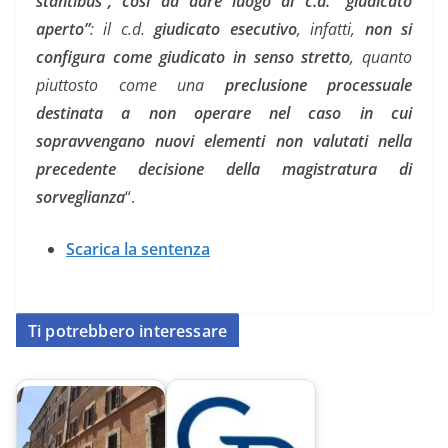
stantibus”, così da dare luogo al c.d. “giudicato
aperto”
: il c.d.
giudicato esecutivo
, infatti,
non si
configura come giudicato in senso stretto
, quanto
piuttosto come una
preclusione processuale
destinata a non operare nel caso in cui
sopravvengano nuovi elementi non valutati nella
precedente decisione della magistratura di
sorveglianza
“.
Scarica la sentenza
Ti potrebbero interessare