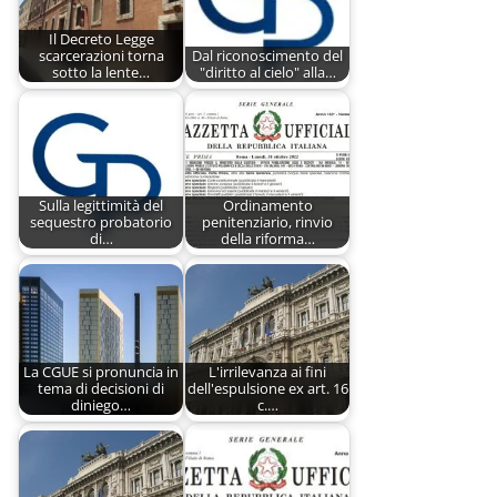
Il Decreto Legge
scarcerazioni torna
Dal riconoscimento del
sotto la lente…
"diritto al cielo" alla…
Sulla legittimità del
Ordinamento
sequestro probatorio
penitenziario, rinvio
di…
della riforma…
La CGUE si pronuncia in
L'irrilevanza ai fini
tema di decisioni di
dell'espulsione ex art. 16
diniego…
c.…