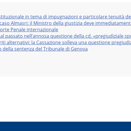
stituzionale in tema di impugnazioni e particolare tenuità de
 caso Almasri: il Ministro della giustizia deve immediatame
Corte Penale internazionale
al passato nell’annosa questione della cd. «pregiudiziale sp
iti alternativi: la Cassazione solleva una questione pregiudiz
vo della sentenza del Tribunale di Genova