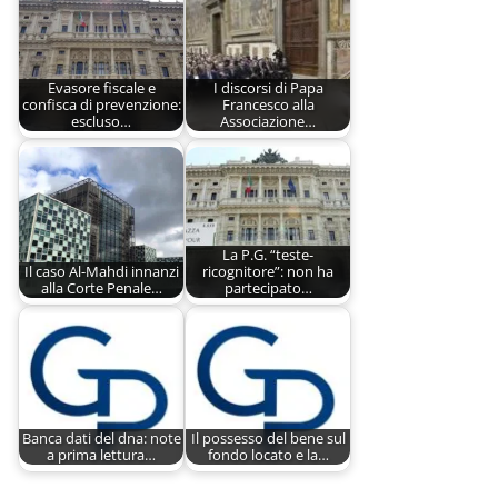
Evasore fiscale e
I discorsi di Papa
confisca di prevenzione:
Francesco alla
escluso…
Associazione…
La P.G. “teste-
Il caso Al-Mahdi innanzi
ricognitore”: non ha
alla Corte Penale…
partecipato…
Banca dati del dna: note
Il possesso del bene sul
a prima lettura…
fondo locato e la…