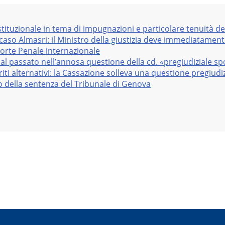
stituzionale in tema di impugnazioni e particolare tenuità de
 caso Almasri: il Ministro della giustizia deve immediatame
Corte Penale internazionale
al passato nell’annosa questione della cd. «pregiudiziale sp
iti alternativi: la Cassazione solleva una questione pregiudiz
vo della sentenza del Tribunale di Genova