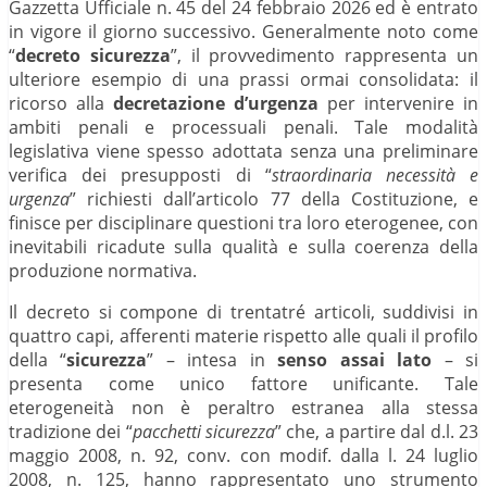
Gazzetta Ufficiale n. 45 del 24 febbraio 2026 ed è entrato
in vigore il giorno successivo. Generalmente noto come
“
decreto sicurezza
”, il provvedimento rappresenta un
ulteriore esempio di una prassi ormai consolidata: il
ricorso alla
decretazione d’urgenza
per intervenire in
ambiti penali e processuali penali. Tale modalità
legislativa viene spesso adottata senza una preliminare
verifica dei presupposti di “
straordinaria necessità e
urgenza
” richiesti dall’articolo 77 della Costituzione, e
finisce per disciplinare questioni tra loro eterogenee, con
inevitabili ricadute sulla qualità e sulla coerenza della
produzione normativa.
Il decreto si compone di trentatré articoli, suddivisi in
quattro capi, afferenti materie rispetto alle quali il profilo
della “
sicurezza
” – intesa in
senso assai lato
– si
presenta come unico fattore unificante. Tale
eterogeneità non è peraltro estranea alla stessa
tradizione dei “
pacchetti sicurezza
” che, a partire dal d.l. 23
maggio 2008, n. 92, conv. con modif. dalla l. 24 luglio
2008, n. 125, hanno rappresentato uno strumento