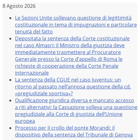
Salta
8 Agosto 2026
al
Le Sezioni Unite sollevano questione di legittimità
contenuto
costituzionale in tema di impugnazioni e particolare
tenuità del fatto
Depositata la sentenza della Corte costituzionale
nel caso Almasri: il Ministro della giustizia deve
immediatamente trasmettere al Procuratore
Generale presso la Corte d’appello di Roma le
richieste di cooperazione della Corte Penale
internazionale
La sentenza della CGUE nel caso Juventus: un
ritorno al passato nell’annosa questione della cd.
«pregiudiziale sportiva»?
Qualificazione giuridica diversa e mancato accesso
a riti alternativi: la Cassazione solleva una questione
pregiudiziale alla Corte di giustizia dell’Unione
europea
Processo per il crollo del ponte Morandi: il
dispositivo della sentenza del Tribunale di Genova