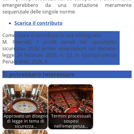
emergerebbero da una trattazione meramente
sequenziale delle singole norme.
Scarica il contributo
Come citare il contributo in una bibliografia:
M. Riverditi, I profili penali del «pacchetto
sicurezza» 2026: prime osservazioni sul decreto-
legge 24 febbraio 2026, n. 23, in Giurisprudenza
Penale Web, 2026, 4
Ti potrebbero interessare
Approvato un disegno
Termini processuali
di legge in tema di
sospesi
sicurezza…
nell’emergenza…