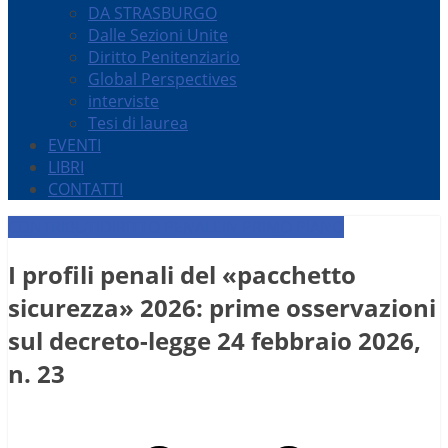
DA STRASBURGO
Dalle Sezioni Unite
Diritto Penitenziario
Global Perspectives
interviste
Tesi di laurea
EVENTI
LIBRI
CONTATTI
CONTRIBUTI
DIRITTO PENALE
IN PRIMO PIANO
I profili penali del «pacchetto
sicurezza» 2026: prime osservazioni
sul decreto-legge 24 febbraio 2026,
n. 23