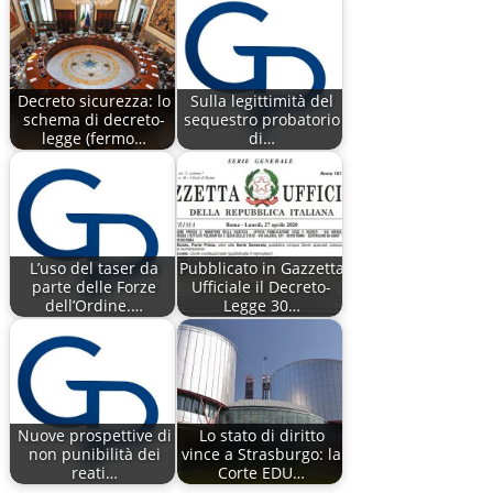
Decreto sicurezza: lo
Sulla legittimità del
schema di decreto-
sequestro probatorio
legge (fermo…
di…
L’uso del taser da
Pubblicato in Gazzetta
parte delle Forze
Ufficiale il Decreto-
dell’Ordine.…
Legge 30…
Nuove prospettive di
Lo stato di diritto
non punibilità dei
vince a Strasburgo: la
reati…
Corte EDU…