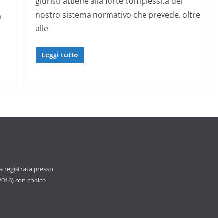
giuristi attiene alla forte complessità del
nostro sistema normativo che prevede, oltre
a
alle
Leggi tutto
ca registrata presso
 2016) con codice