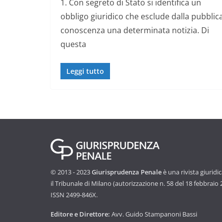
1. Con segreto di Stato si identifica un
obbligo giuridico che esclude dalla pubblic
conoscenza una determinata notizia. Di
questa
Leggi tutto
© 2013 - 2023
Giurisprudenza Penale
è una rivista giuridi
il Tribunale di Milano (autorizzazione n. 58 del 18 febbraio
ISSN 2499-846X.
Editore e Direttore:
Avv. Guido Stampanoni Bassi