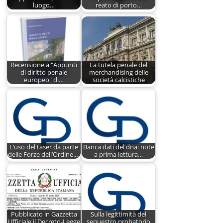
luogo…
reato di porto…
Recensione a "Appunti
La tutela penale del
di diritto penale
merchandising delle
europeo" di…
società calcistiche
L’uso del taser da parte
Banca dati del dna: note
delle Forze dell’Ordine.…
a prima lettura…
Pubblicato in Gazzetta
Sulla legittimità del
Ufficiale il Decreto-Legge
sequestro probatorio