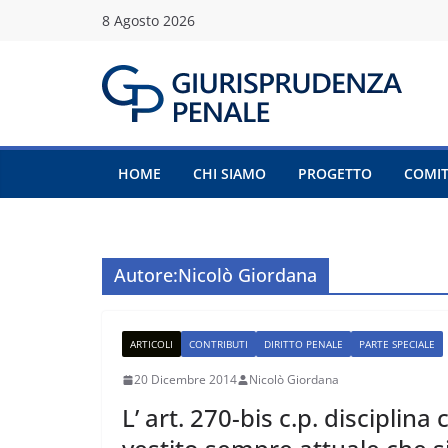
Salta
8 Agosto 2026
al
contenuto
HOME
CHI SIAMO
PROGETTO
COMIT
Autore:
Nicolò Giordana
ARTICOLI
CONTRIBUTI
DIRITTO PENALE
PARTE SPECIALE
20 Dicembre 2014
Nicolò Giordana
L’ art. 270-bis c.p. disciplin