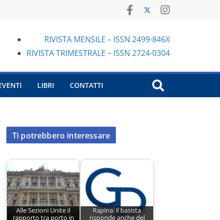
RIVISTA MENSILE – ISSN 2499-846X
RIVISTA TRIMESTRALE – ISSN 2724-0304
EVENTI
LIBRI
CONTATTI
Ti potrebbero interessare
Alle Sezioni Unite il
Rapina: il basista
rapporto tra porto in
risponde anche del