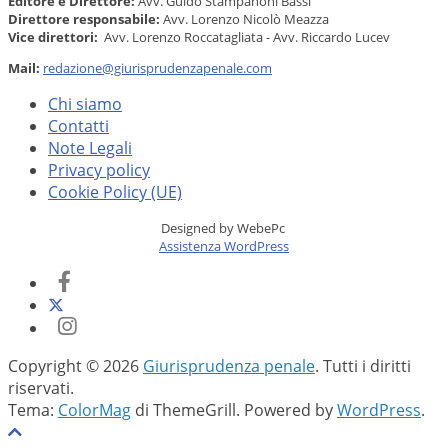
Editore e Direttore:
Avv. Guido Stampanoni Bassi
Direttore responsabile:
Avv. Lorenzo Nicolò Meazza
Vice direttori:
Avv. Lorenzo Roccatagliata - Avv. Riccardo Lucev
Mail:
redazione@giurisprudenzapenale.com
Chi siamo
Contatti
Note Legali
Privacy policy
Cookie Policy (UE)
Designed by WebePc
Assistenza WordPress
Copyright © 2026
Giurisprudenza penale
. Tutti i diritti
riservati.
Tema:
ColorMag
di ThemeGrill. Powered by
WordPress
.