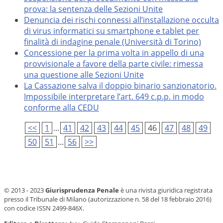
prova: la sentenza delle Sezioni Unite
Denuncia dei rischi connessi all’installazione occulta
di virus informatici su smartphone e tablet per
finalità di indagine penale (Università di Torino)
Concessione per la prima volta in appello di una
provvisionale a favore della parte civile: rimessa
una questione alle Sezioni Unite
La Cassazione salva il doppio binario sanzionatorio.
Impossibile interpretare l’art. 649 c.p.p. in modo
conforme alla CEDU
<<
1
...
41
42
43
44
45
46
47
48
49
50
51
...
56
>>
© 2013 - 2023
Giurisprudenza Penale
è una rivista giuridica registrata
presso il Tribunale di Milano (autorizzazione n. 58 del 18 febbraio 2016)
con codice ISSN 2499-846X.