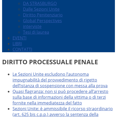
DA STRASBURGO
Dalle Sezioni Unite
Diritto Penitenziario
Global Perspectives
interviste
Tesi di laurea
EVENTI
LIBRI
CONTATTI
DIRITTO PROCESSUALE PENALE
Le Sezioni Unite escludono l’autonoma
impugnabilità del provvedimento di rigetto
dell’istanza di sospensione con messa alla prova
Quasi flagranza: non si può procedere all’arresto
sulla base di informazioni della vittima o di terzi
fornite nella immediatezza del fatto
Sezioni Unite: è ammissibile il ricorso straordinario
(art. 625 bis c.p.p.) avverso la sentenza della