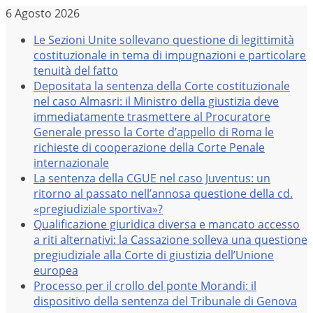
Salta
6 Agosto 2026
al
Le Sezioni Unite sollevano questione di legittimità
contenuto
costituzionale in tema di impugnazioni e particolare
tenuità del fatto
Depositata la sentenza della Corte costituzionale
nel caso Almasri: il Ministro della giustizia deve
immediatamente trasmettere al Procuratore
Generale presso la Corte d’appello di Roma le
richieste di cooperazione della Corte Penale
internazionale
La sentenza della CGUE nel caso Juventus: un
ritorno al passato nell’annosa questione della cd.
«pregiudiziale sportiva»?
Qualificazione giuridica diversa e mancato accesso
a riti alternativi: la Cassazione solleva una questione
pregiudiziale alla Corte di giustizia dell’Unione
europea
Processo per il crollo del ponte Morandi: il
dispositivo della sentenza del Tribunale di Genova