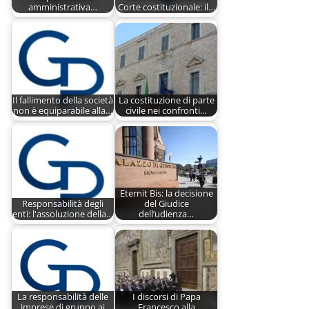
amministrativa…
Corte costituzionale: il…
Il fallimento della società
La costituzione di parte
non è equiparabile alla…
civile nei confronti…
Eternit Bis: la decisione
Responsabilità degli
del Giudice
enti: l'assoluzione della…
dell’udienza…
La responsabilità delle
I discorsi di Papa
imprese di gruppo ai
Francesco alla