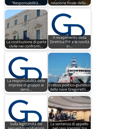
“Responsabilità…
relazione finale della…
Il recepimento della
La costituzione di parte
Direttiva PIF e le novità
civile nei confronti…
in…
La responsabilità delle
imprese di gruppo ai
Il rebus politico-giuridico
sensi…
della nave Gregoretti.…
Sulla legittimità del
La sentenza di appello
sequestro probatorio
nel caso Vannini: tra