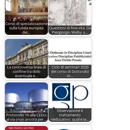
Corso di specializzazione
sulla tutela europea
Questioni di fine vita. Da
dei…
Piergiorgio Welby a…
La controversa linea di
Ciclo di seminari 2020
confine tra dolo
del corso di Dottorato
eventuale e…
in…
Osservazione e
Protocollo 16 alla CEDU:
trattamento
al via (non ancora per…
rieducativo: qual è la…