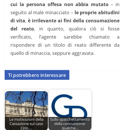
cui la persona offesa non abbia mutato
– in
seguito al male minacciato –
le proprie abitudini
di vita
,
è irrilevante ai fini della consumazione
del reato
, in quanto, qualora ciò si fosse
verificato, l’agente sarebbe chiamato a
rispondere di un titolo di reato differente da
quello di minaccia, seppure aggravata.
Ti potrebbero interessare
Le motivazioni della
Sullo spacchettamento
Cassazione sul caso
della concussione:
Cirio.…
qualche…