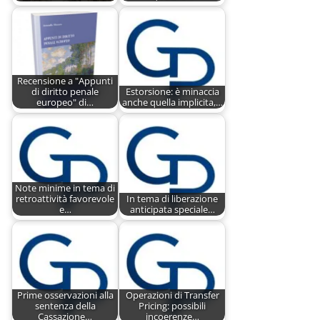
Recensione a "Appunti
di diritto penale
Estorsione: è minaccia
europeo" di…
anche quella implicita,…
Note minime in tema di
retroattività favorevole
In tema di liberazione
e…
anticipata speciale…
Prime osservazioni alla
Operazioni di Transfer
sentenza della
Pricing: possibili
Cassazione…
incoerenze…