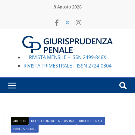
Salta
8 Agosto 2026
al
contenuto
RIVISTA MENSILE – ISSN 2499-846X
RIVISTA TRIMESTRALE – ISSN 2724-0304
ARTICOLI
DELITTI CONTRO LA PERSONA
DIRITTO PENALE
PARTE SPECIALE