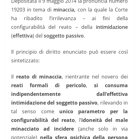
Depositata il 9 maggio 2014 la pronuncia numero
19203 in tema di
minaccia,
con la quale la Corte
ha ribadito l’irrilevanza – ai fini della
configurabilità del reato – della
intimidazione
(
effettiva
) del
soggetto passivo
.
Il principio di diritto enunciato può essere così
sintetizzato:
Il
reato di minaccia
, rientrante nel novero dei
reati formali di pericolo
,
si consuma
indipendentemente dall’effettiva
intimidazione del soggetto passivo
, rilevando in
tal senso come
unico parametro per la
configurabilità del reato
, l’
idoneità del male
minacciato ad incidere
(anche solo in via
potenziale)
nella sfera psichica della persona