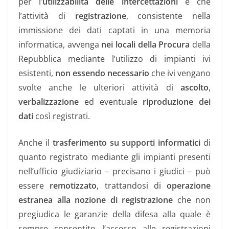
per l’
utilizzabilità delle intercettazioni
è che
l’attività di
registrazione
, consistente nella
immissione dei dati captati in una memoria
informatica, avvenga
nei locali della Procura
della
Repubblica mediante l’utilizzo di impianti ivi
esistenti,
non essendo necessario
che ivi vengano
svolte anche le ulteriori attività di
ascolto
,
verbalizzazione
ed eventuale
riproduzione dei
dati
così registrati.
Anche il
trasferimento su supporti informatici
di
quanto registrato mediante gli impianti presenti
nell’ufficio giudiziario – precisano i giudici – può
essere
remotizzato
, trattandosi di
operazione
estranea alla nozione di registrazione
che non
pregiudica le garanzie della difesa alla quale è
sempre consentito l’accesso alle registrazioni