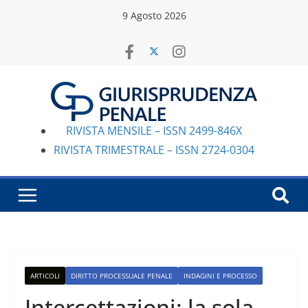
Salta
9 Agosto 2026
al
contenuto
RIVISTA MENSILE – ISSN 2499-846X
RIVISTA TRIMESTRALE – ISSN 2724-0304
ARTICOLI
DIRITTO PROCESSUALE PENALE
INDAGINI E PROCESSO
Intercettazioni: la sola