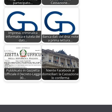
partecipato…
Cassazione…
Impresa, criminalità
informatica e tutela dei
Banca dati del dna: note
dati…
a prima lettura…
Pubblicato in Gazzetta
Niente Facebook ai
Ufficiale il Decreto-Legge
domiciliari: la Cassazione
30…
lo conferma