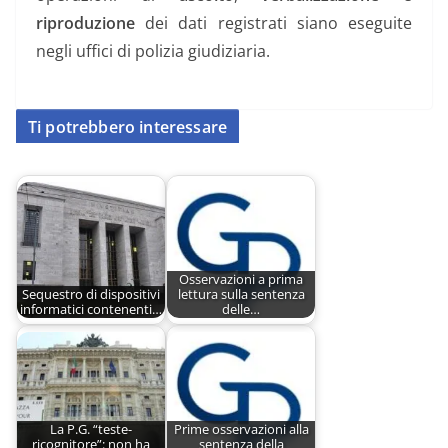
riproduzione
dei dati registrati siano eseguite
negli uffici di polizia giudiziaria.
Ti potrebbero interessare
Osservazioni a prima
Sequestro di dispositivi
lettura sulla sentenza
informatici contenenti…
delle…
La P.G. “teste-
Prime osservazioni alla
ricognitore”: non ha
sentenza della