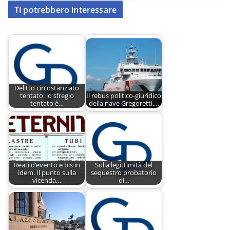
Ti potrebbero interessare
Delitto circostanziato
tentato: lo sfregio
Il rebus politico-giuridico
tentato è…
della nave Gregoretti.…
Reati d’evento e bis in
Sulla legittimità del
idem. Il punto sulla
sequestro probatorio
vicenda…
di…