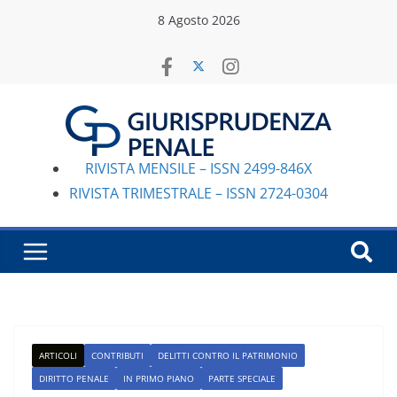
Salta
8 Agosto 2026
al
contenuto
RIVISTA MENSILE – ISSN 2499-846X
RIVISTA TRIMESTRALE – ISSN 2724-0304
ARTICOLI
CONTRIBUTI
DELITTI CONTRO IL PATRIMONIO
DIRITTO PENALE
IN PRIMO PIANO
PARTE SPECIALE