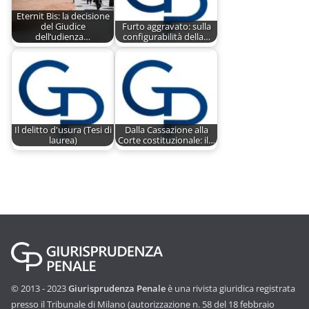
Eternit Bis: la decisione
del Giudice
Furto aggravato: sulla
dell’udienza…
configurabilità della…
Il delitto d'usura (Tesi di
Dalla Cassazione alla
laurea)
Corte costituzionale: il…
© 2013 - 2023
Giurisprudenza Penale
è una rivista giuridica registrata
presso il Tribunale di Milano (autorizzazione n. 58 del 18 febbraio