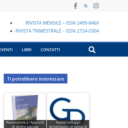
RIVISTA MENSILE – ISSN 2499-846X
RIVISTA TRIMESTRALE – ISSN 2724-0304
EVENTI
LIBRI
CONTATTI
Ti potrebbero interessare
Recensione a "Appunti
Nuovi sviluppi
di diritto penale
ermeneutici in tema di