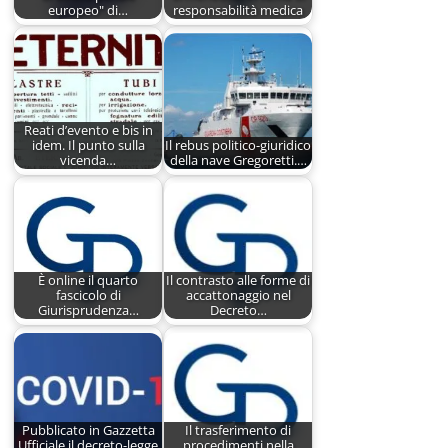
europeo" di…
responsabilità medica
Reati d’evento e bis in
idem. Il punto sulla
Il rebus politico-giuridico
vicenda…
della nave Gregoretti.…
È online il quarto
Il contrasto alle forme di
fascicolo di
accattonaggio nel
Giurisprudenza…
Decreto…
Pubblicato in Gazzetta
Il trasferimento di
Ufficiale il decreto-legge
procedimenti nella