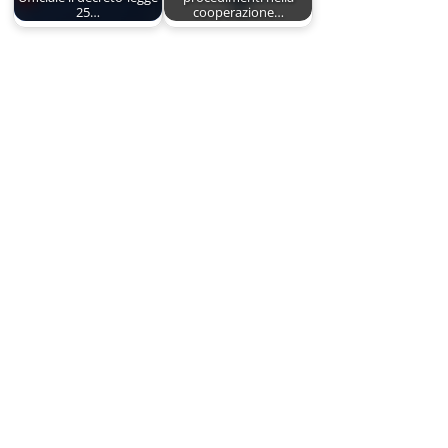
25…
cooperazione…