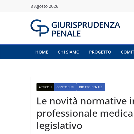
Salta
8 Agosto 2026
al
contenuto
HOME
CHI SIAMO
PROGETTO
COMIT
ARTICOLI
CONTRIBUTI
DIRITTO PENALE
Le novità normative i
professionale medica
legislativo