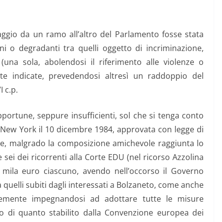
gio da un ramo all’altro del Parlamento fosse stata
ni o degradanti tra quelli oggetto di incriminazione,
 (una sola, abolendosi il riferimento alle violenze o
nte indicate, prevedendosi altresì un raddoppio del
 c.p.
ortune, seppure insufficienti, sol che si tenga conto
a New York il 10 dicembre 1984, approvata con legge di
re, malgrado la composizione amichevole raggiunta lo
e sei dei ricorrenti alla Corte EDU (nel ricorso Azzolina
45 mila euro ciascuno, avendo nell’occorso il Governo
a quelli subiti dagli interessati a Bolzaneto, come anche
temente impegnandosi ad adottare tutte le misure
tto di quanto stabilito dalla Convenzione europea dei