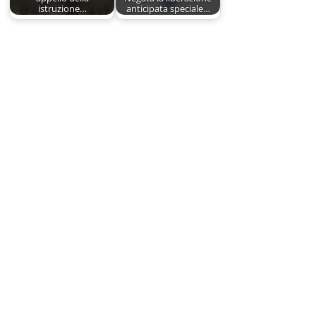
istruzione…
anticipata speciale…