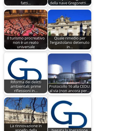
fatti…
della nave Gregoretti.…
Il turismo procreativo
Quale rimedio per
non è un reato
l’ergastolano detenuto
universale
in…
Riforma dei delitti
ambientali: prime
Protocollo 16 alla CEDU:
riflessioni in…
al via (non ancora per…
La rinnovazione in
appello della
Negata la liberazione