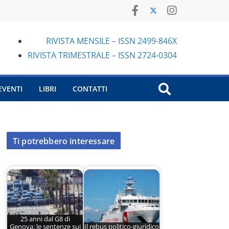
RIVISTA MENSILE – ISSN 2499-846X
RIVISTA TRIMESTRALE – ISSN 2724-0304
EVENTI
LIBRI
CONTATTI
Ti potrebbero interessare
25 anni dal G8 di
Genova: le sentenze sui
Il rebus politico-giuridico