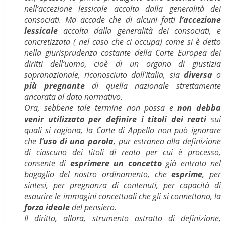
nell’accezione lessicale
accolta dalla generalità dei
consociati. Ma accade che di alcuni fatti
l’accezione
lessicale
accolta dalla generalità dei consociati, e
concretizzata ( nel caso che ci occupa) come si è detto
nella giurisprudenza costante della Corte Europea dei
diritti dell’uomo, cioè di un organo di giustizia
sopranazionale, riconosciuto dall’Italia, sia
diversa
o
più pregnante
di quella nazionale strettamente
ancorata al dato normativo.
Ora, sebbene tale termine non possa e
non debba
venir utilizzato per definire i titoli dei reati
sui
quali si ragiona, la Corte di Appello non può ignorare
che
l’uso di una parola
, pur estranea alla definizione
di ciascuno dei titoli di reato per cui è processo,
consente di
esprimere un concetto
già entrato nel
bagaglio del nostro ordinamento, che
esprime
, per
sintesi, per pregnanza di contenuti, per capacità di
esaurire le immagini concettuali che gli si connettono, la
forza ideale
del pensiero.
Il diritto, allora, strumento astratto di definizione,