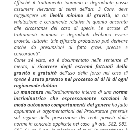
Affinché il trattamento inumano o degradante possa
assumere rilevanza ai sensi dell’art. 3 Conv. deve
raggiungere un
livello minimo di gravità
, la cui
valutazione è certamente relativa in quanto ancorata
alle circostanze del caso dl specie. Le accuse di
trattamenti inumani e degradanti debbono essere
provate, tuttavia, tale efficacia probatoria può derivare
anche da presunzioni di fatto gravi, precise e
concordanti”.
Come s’è visto, ed è documentato nelle sentenze di
merito, il
ricorrere degli estremi fattuali della
gravità e gratuità
dell’uso della forza nel caso di
specie
è stato provato nel processo al di là di ogni
ragionevole dubbio
.
La
mancanza
nell’ordinamento interno di una
norma
incriminatrice che espressamente sanzioni in
modo autonomo comportamenti del genere
ha fatto
appuntare le argomentazioni del Procuratore generale
sul regime della prescrizione dei reati previsti dalle
norme in concreto applicate nel caso, gli artt. 582, 583,