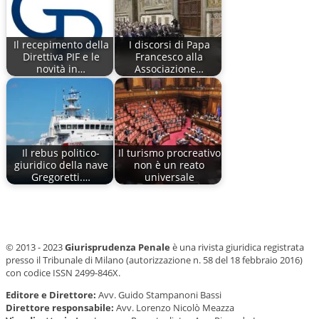
Il recepimento della
I discorsi di Papa
Direttiva PIF e le
Francesco alla
novità in…
Associazione…
Il rebus politico-
Il turismo procreativo
giuridico della nave
non è un reato
Gregoretti.…
universale
© 2013 - 2023
Giurisprudenza Penale
è una rivista giuridica registrata
presso il Tribunale di Milano (autorizzazione n. 58 del 18 febbraio 2016)
con codice ISSN 2499-846X.
Editore e Direttore:
Avv. Guido Stampanoni Bassi
Direttore responsabile:
Avv. Lorenzo Nicolò Meazza