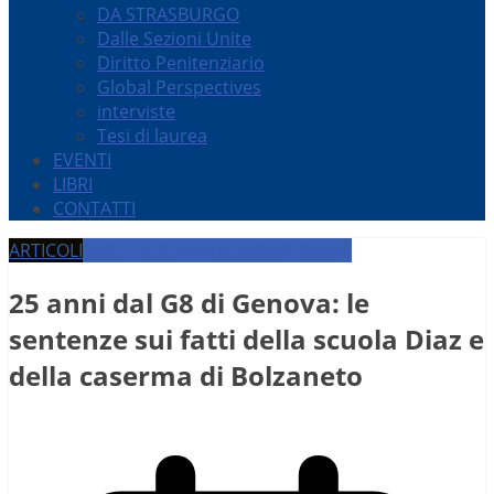
DA STRASBURGO
Dalle Sezioni Unite
Diritto Penitenziario
Global Perspectives
interviste
Tesi di laurea
EVENTI
LIBRI
CONTATTI
ARTICOLI
DIRITTO PENALE
IN PRIMO PIANO
25 anni dal G8 di Genova: le
sentenze sui fatti della scuola Diaz e
della caserma di Bolzaneto