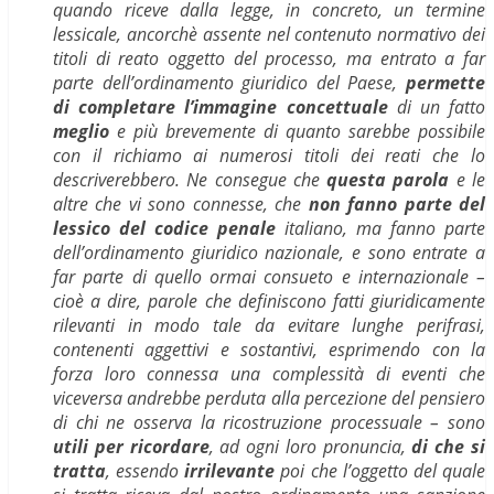
quando riceve dalla legge, in concreto, un termine
lessicale, ancorchè assente nel contenuto normativo dei
titoli di reato oggetto del processo, ma entrato a far
parte dell’ordinamento giuridico del Paese,
permette
di completare l’immagine concettuale
di un fatto
meglio
e più brevemente di quanto sarebbe possibile
con il richiamo ai numerosi titoli dei reati che lo
descriverebbero. Ne consegue che
questa parola
e le
altre che vi sono connesse, che
non fanno parte del
lessico del codice penale
italiano, ma fanno parte
dell’ordinamento giuridico nazionale, e sono entrate a
far parte di quello ormai consueto e internazionale –
cioè a dire, parole che definiscono fatti giuridicamente
rilevanti in modo tale da evitare lunghe perifrasi,
contenenti aggettivi e sostantivi, esprimendo con la
forza loro connessa una complessità di eventi che
viceversa andrebbe perduta alla percezione del pensiero
di chi ne osserva la ricostruzione processuale – sono
utili per ricordare
, ad ogni loro pronuncia,
di che si
tratta
, essendo
irrilevante
poi che l’oggetto del quale