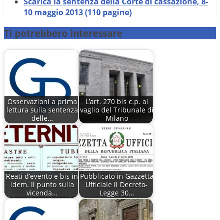
Scarica la sentenza della Corte di cassazione, 8-
10 maggio 2013 (110 pagine)
Ti potrebbero interessare
Osservazioni a prima
L’art. 270 bis c.p. al
lettura sulla sentenza
vaglio del Tribunale di
delle…
Milano
Reati d’evento e bis in
Pubblicato in Gazzetta
idem. Il punto sulla
Ufficiale il Decreto-
vicenda…
Legge 30…