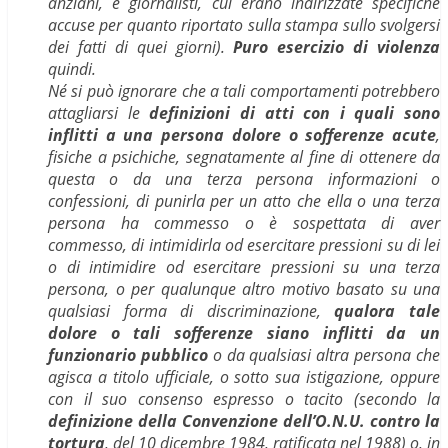
anziani, e giornalisti, cui erano indirizzate specifiche
accuse per quanto riportato sulla stampa sullo svolgersi
dei fatti di quei giorni).
Puro esercizio di violenza
quindi.
Né si può ignorare che a tali comportamenti potrebbero
attagliarsi le
definizioni di atti con i quali sono
inflitti a una persona dolore o sofferenze acute
,
fisiche a psichiche, segnatamente al fine di ottenere da
questa o da una terza persona informazioni o
confessioni, di punirla per un atto che ella o una terza
persona ha commesso o è sospettata di aver
commesso, di intimidirla od esercitare pressioni su di lei
o di intimidire od esercitare pressioni su una terza
persona, o per qualunque altro motivo basato su una
qualsiasi forma di discriminazione,
qualora tale
dolore o tali sofferenze siano inflitti da un
funzionario pubblico
o da qualsiasi altra persona che
agisca a titolo ufficiale, o sotto sua istigazione, oppure
con il suo consenso espresso o tacito (secondo la
definizione della Convenzione dell’O.N.U. contro la
tortura
, del 10 dicembre 1984, ratificata nel 1988) o, in