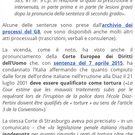
585, 61 nr. 9 c.p. In relazione al quali la prescrizione è
intervenuta, in parte prima e in parte (le lesioni gravi)
dopo la pronuncia della sentenza di secondo grado
».
Alcune delle sentenze sono prese dall’
archivio dei
processi del G8
, ove sono disponibili anche molti altri
atti processuali (trascrizioni, verbali e consulenze).
La vicenda, come è noto, ha visto anche il
pronunciamento della
Corte Europea dei Diritti
dell’Uomo
che, con
sentenza del 7 aprile 2015
, ha
condannato l’Italia affermando che quanto compiuto
dalle forze dell’ordine italiane nell’irruzione alla Diaz il 21
luglio 2001
deve essere qualificato come tortura
(«
La
Cour estime que les mauvais traitements subis par le
requérant lors de l’irruption de la police dans l’école Diaz-
Pertini doivent être qualifiés de « torture » au sens de l’article
3 de la Convention
»).
La stessa Corte di Strasburgo aveva poi precisato – in un
comunicato – che «
la legislazione penale italiana risulta
inadeguata
per quanto riguarda i reati di tortura oltre che