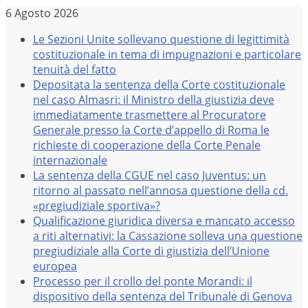
Salta
6 Agosto 2026
al
Le Sezioni Unite sollevano questione di legittimità
contenuto
costituzionale in tema di impugnazioni e particolare
tenuità del fatto
Depositata la sentenza della Corte costituzionale
nel caso Almasri: il Ministro della giustizia deve
immediatamente trasmettere al Procuratore
Generale presso la Corte d’appello di Roma le
richieste di cooperazione della Corte Penale
internazionale
La sentenza della CGUE nel caso Juventus: un
ritorno al passato nell’annosa questione della cd.
«pregiudiziale sportiva»?
Qualificazione giuridica diversa e mancato accesso
a riti alternativi: la Cassazione solleva una questione
pregiudiziale alla Corte di giustizia dell’Unione
europea
Processo per il crollo del ponte Morandi: il
dispositivo della sentenza del Tribunale di Genova