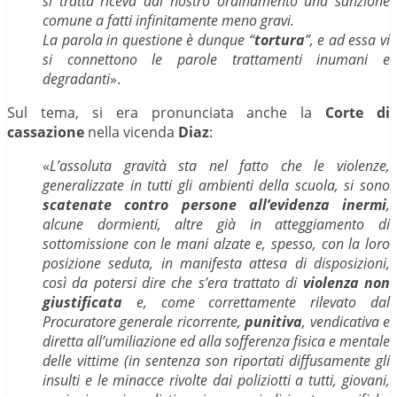
si tratta riceva dal nostro ordinamento una sanzione
comune a fatti infinitamente meno gravi.
La parola in questione è dunque “
tortura
”, e ad essa vi
si connettono le parole trattamenti inumani e
degradanti
».
Sul tema, si era pronunciata anche la
Corte di
cassazione
nella vicenda
Diaz
:
«
L’assoluta gravità sta nel fatto che le violenze,
generalizzate in tutti gli ambienti della scuola, si sono
scatenate contro persone all’evidenza inermi
,
alcune dormienti, altre già in atteggiamento di
sottomissione con le mani alzate e, spesso, con la loro
posizione seduta, in manifesta attesa di disposizioni,
così da potersi dire che s’era trattato di
violenza non
giustificata
e, come correttamente rilevato dal
Procuratore generale ricorrente,
punitiva
, vendicativa e
diretta all’umiliazione ed alla sofferenza fisica e mentale
delle vittime (in sentenza son riportati diffusamente gli
insulti e le minacce rivolte dai poliziotti a tutti, giovani,