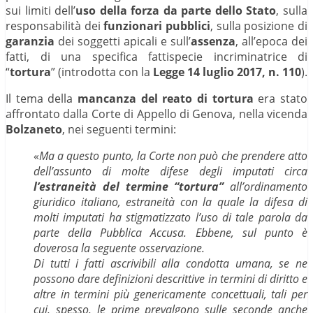
sui limiti dell’
uso della forza da parte dello Stato
, sulla
responsabilità dei
funzionari pubblici
, sulla posizione di
garanzia
dei soggetti apicali e sull’
assenza
, all’epoca dei
fatti, di una specifica fattispecie incriminatrice di
“
tortura
” (introdotta con la
Legge 14 luglio 2017, n. 110
).
Il tema della
mancanza del reato di tortura
era stato
affrontato dalla Corte di Appello di Genova, nella vicenda
Bolzaneto
, nei seguenti termini:
«
Ma a questo punto, la Corte non può che prendere atto
dell’assunto di molte difese degli imputati circa
l’estraneità del termine “tortura”
all’ordinamento
giuridico italiano, estraneità con la quale la difesa di
molti imputati ha stigmatizzato l’uso di tale parola da
parte della Pubblica Accusa. Ebbene, sul punto è
doverosa la seguente osservazione.
Di tutti i fatti ascrivibili alla condotta umana, se ne
possono dare definizioni descrittive in termini di diritto e
altre in termini più genericamente concettuali, tali per
cui, spesso, le prime prevalgono sulle seconde anche