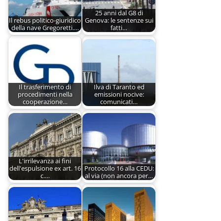
25 anni dal G8 di
Il rebus politico-giuridico
Genova: le sentenze sui
della nave Gregoretti.…
fatti…
Il trasferimento di
Ilva di Taranto ed
procedimenti nella
emissioni nocive:
cooperazione…
comunicati…
L'irrilevanza ai fini
dell'espulsione ex art. 16
Protocollo 16 alla CEDU:
c.…
al via (non ancora per…