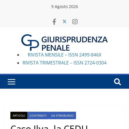
Salta
9 Agosto 2026
al
contenuto
RIVISTA MENSILE – ISSN 2499-846X
RIVISTA TRIMESTRALE – ISSN 2724-0304
ARTICOLI
CONTRIBUTI
DA STRASBURGO
Caso Ilva, la CEDU