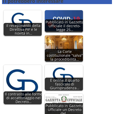
Ti potrebbero interessare
Pubblicato in Gazzetta
Il recepimento della
Ufficiale il decreto-
Direttiva PIF e le
legge 25…
novità in…
La Corte
costituzionale “salva”
la procedibilità…
È online il quarto
fascicolo di
Giurisprudenza…
Il contrasto alle forme
di accattonaggio nel
Decreto…
Pubblicato in Gazzetta
Ufficiale un Decreto
del…