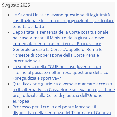
Salta
9 Agosto 2026
al
Le Sezioni Unite sollevano questione di legittimità
contenuto
costituzionale in tema di impugnazioni e particolare
tenuità del fatto
Depositata la sentenza della Corte costituzionale
nel caso Almasri: il Ministro della giustizia deve
immediatamente trasmettere al Procuratore
Generale presso la Corte d’appello di Roma le
richieste di cooperazione della Corte Penale
internazionale
La sentenza della CGUE nel caso Juventus: un
ritorno al passato nell’annosa questione della cd.
«pregiudiziale sportiva»?
Qualificazione giuridica diversa e mancato accesso
a riti alternativi: la Cassazione solleva una questione
pregiudiziale alla Corte di giustizia dell’Unione
europea
Processo per il crollo del ponte Morandi: il
dispositivo della sentenza del Tribunale di Genova