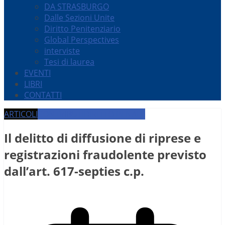
DA STRASBURGO
Dalle Sezioni Unite
Diritto Penitenziario
Global Perspectives
interviste
Tesi di laurea
EVENTI
LIBRI
CONTATTI
ARTICOLI
CONTRIBUTI
DIRITTO PENALE
Il delitto di diffusione di riprese e
registrazioni fraudolente previsto
dall’art. 617-septies c.p.