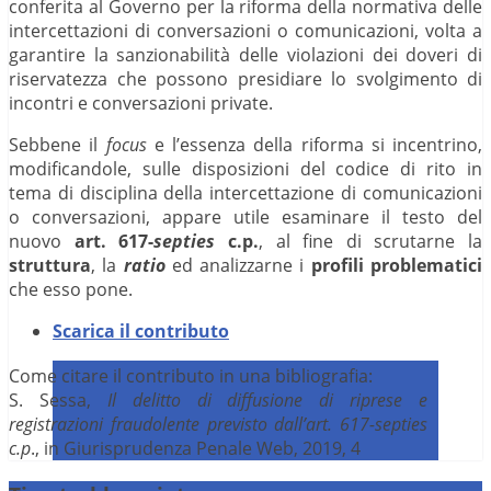
conferita al Governo per la riforma della normativa delle
intercettazioni di conversazioni o comunicazioni, volta a
garantire la sanzionabilità delle violazioni dei doveri di
riservatezza che possono presidiare lo svolgimento di
incontri e conversazioni private.
Sebbene il
focus
e l’essenza della riforma si incentrino,
modificandole, sulle disposizioni del codice di rito in
tema di disciplina della intercettazione di comunicazioni
o conversazioni, appare utile esaminare il testo del
nuovo
art. 617-
septies
c.p.
, al fine di scrutarne la
struttura
, la
ratio
ed analizzarne i
profili problematici
che esso pone.
Scarica il contributo
Come citare il contributo in una bibliografia:
S. Sessa,
Il delitto di diffusione di riprese e
registrazioni fraudolente previsto dall’art. 617-septies
c.p
., in Giurisprudenza Penale Web, 2019, 4