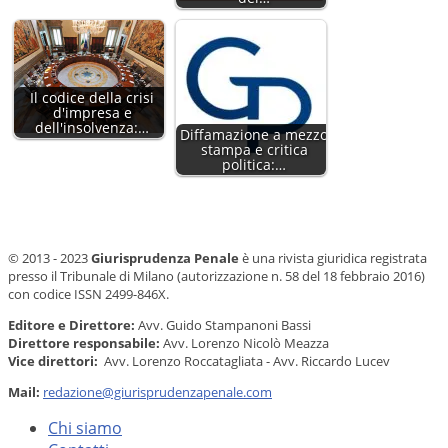
Il codice della crisi
d'impresa e
dell'insolvenza:…
Diffamazione a mezzo
stampa e critica
politica:…
© 2013 - 2023
Giurisprudenza Penale
è una rivista giuridica registrata
presso il Tribunale di Milano (autorizzazione n. 58 del 18 febbraio 2016)
con codice ISSN 2499-846X.
Editore e Direttore:
Avv. Guido Stampanoni Bassi
Direttore responsabile:
Avv. Lorenzo Nicolò Meazza
Vice direttori:
Avv. Lorenzo Roccatagliata - Avv. Riccardo Lucev
Mail:
redazione@giurisprudenzapenale.com
Chi siamo