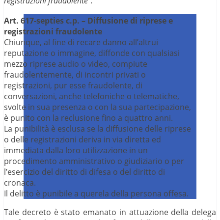
registrazioni fraudolente”.
Art. 617-septies c.p. –
Diffusione di riprese e
registrazioni fraudolente
Chiunque, al fine di recare danno all’altrui
reputazione o immagine, diffonde con qualsiasi
mezzo riprese audio o video, compiute
fraudolentemente, di incontri privati o
registrazioni, pur esse fraudolente, di
conversazioni, anche telefoniche o telematiche,
svolte in sua presenza o con la sua partecipazione,
è punito con la reclusione fino a quattro anni.
La punibilità è esclusa se la diffusione delle riprese
o delle registrazioni deriva in via diretta ed
immediata dalla loro utilizzazione in un
procedimento amministrativo o giudiziario o per
l’esercizio del diritto di difesa o del diritto di
cronaca.
Il delitto è punibile a querela della persona offesa.
Tale decreto è stato emanato in attuazione della delega