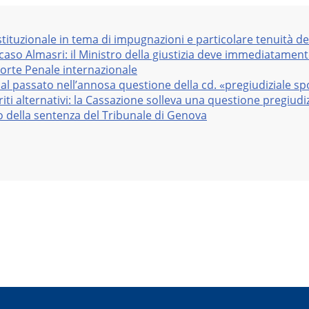
stituzionale in tema di impugnazioni e particolare tenuità de
 caso Almasri: il Ministro della giustizia deve immediatame
Corte Penale internazionale
al passato nell’annosa questione della cd. «pregiudiziale sp
iti alternativi: la Cassazione solleva una questione pregiudiz
vo della sentenza del Tribunale di Genova