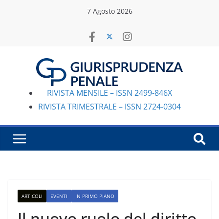
Salta
7 Agosto 2026
al
contenuto
RIVISTA MENSILE – ISSN 2499-846X
RIVISTA TRIMESTRALE – ISSN 2724-0304
ARTICOLI
EVENTI
IN PRIMO PIANO
Il nuovo ruolo del diritto