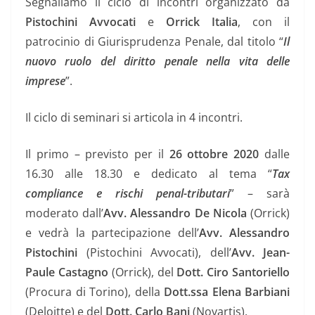
Segnaliamo il ciclo di incontri organizzato da
Pistochini Avvocati
e
Orrick Italia
, con il
patrocinio di Giurisprudenza Penale, dal titolo “
Il
nuovo ruolo del diritto penale nella vita delle
imprese
”.
Il ciclo di seminari si articola in 4 incontri.
Il primo – previsto per il
26 ottobre 2020
dalle
16.30 alle 18.30 e dedicato al tema “
Tax
compliance e rischi penal-tributari
” – sarà
moderato dall’
Avv. Alessandro De Nicola
(Orrick)
e vedrà la partecipazione dell’
Avv. Alessandro
Pistochini
(Pistochini Avvocati), dell’
Avv. Jean-
Paule Castagno
(Orrick), del
Dott. Ciro Santoriello
(Procura di Torino), della
Dott.ssa Elena Barbiani
(Deloitte) e del
Dott. Carlo Bani
(Novartis).