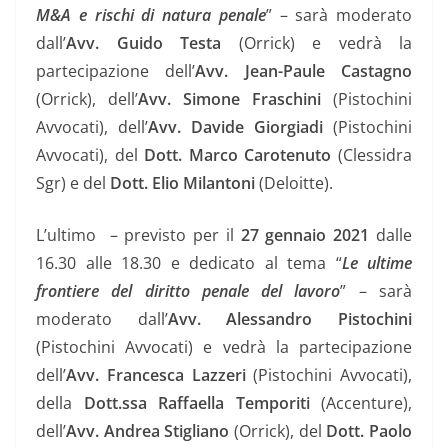
M&A e rischi di natura penale
” – sarà moderato
dall’
Avv. Guido Testa
(Orrick) e vedrà la
partecipazione dell’
Avv. Jean-Paule Castagno
(Orrick), dell’
Avv. Simone Fraschini
(Pistochini
Avvocati), dell’
Avv. Davide Giorgiadi
(Pistochini
Avvocati), del
Dott. Marco Carotenuto
(Clessidra
Sgr) e del
Dott. Elio Milantoni
(Deloitte).
L’ultimo – previsto per il
27 gennaio 2021
dalle
16.30 alle 18.30 e dedicato al tema “
Le ultime
frontiere del diritto penale del lavoro
” – sarà
moderato dall’
Avv. Alessandro Pistochini
(Pistochini Avvocati) e vedrà la partecipazione
dell’
Avv. Francesca Lazzeri
(Pistochini Avvocati),
della
Dott.ssa Raffaella Temporiti
(Accenture),
dell’
Avv. Andrea Stigliano
(Orrick), del
Dott. Paolo