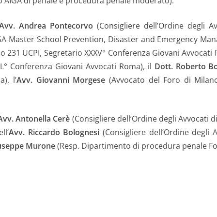
AIGA di penale e procedura penale moderato).
Avv. Andrea Pontecorvo
(Consigliere dell’Ordine degli Av
A Master School Prevention, Disaster and Emergency Mana
 231 UCPI, Segretario XXXV° Conferenza Giovani Avvocati R
XL° Conferenza Giovani Avvocati Roma), il
Dott.
Roberto 
), l’
Avv.
Giovanni Morgese
(Avvocato del Foro di Milano
Avv. Antonella Cerè
(Consigliere dell’Ordine degli Avvocat
ll’
Avv. Riccardo Bolognesi
(Consigliere dell’Ordine degli
iuseppe Murone
(Resp. Dipartimento di procedura penale Fon