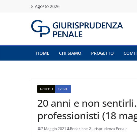
Salta
8 Agosto 2026
al
contenuto
HOME
CHI SIAMO
PROGETTO
COMIT
ARTICOLI
EVENTI
20 anni e non sentirli
professionisti (18 ma
7 Maggio 2021
Redazione Giurisprudenza Penale