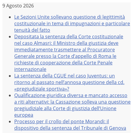
Salta
9 Agosto 2026
al
Le Sezioni Unite sollevano questione di legittimità
contenuto
costituzionale in tema di impugnazioni e particolare
tenuità del fatto
Depositata la sentenza della Corte costituzionale
nel caso Almasri: il Ministro della giustizia deve
immediatamente trasmettere al Procuratore
Generale presso la Corte d’appello di Roma le
richieste di cooperazione della Corte Penale
internazionale
La sentenza della CGUE nel caso Juventus: un
ritorno al passato nell’annosa questione della cd.
«pregiudiziale sportiva»?
Qualificazione giuridica diversa e mancato accesso
a riti alternativi: la Cassazione solleva una questione
pregiudiziale alla Corte di giustizia dell’Unione
europea
Processo per il crollo del ponte Morandi: il
dispositivo della sentenza del Tribunale di Genova