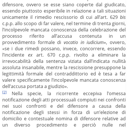
difensore, ovvero se esse siano coperte dal giudicato,
essendo piuttosto esperibile in relazione a tali situazioni
unicamente il rimedio rescissorio di cui all’art. 629
bis
c.p.p. allo scopo di far valere, nel termine di trenta giorni,
l’incolpevole mancata conoscenza della celebrazione del
processo riferito all’accusa contenuta in un
provvedimento formale di
vocatio in iudicium
», ovvero,
«se i due rimedi possano, invece, concorrere, essendo
l’incidente
ex
art. 670 c.p.p. rivolto a eliminare la
irrevocabilità della sentenza viziata dall’indicata nullità
assoluta insanabile, mentre la rescissione presuppone la
legittimità formale del contraddittorio ed è tesa a far
valere specificamente l’incolpevole mancata conoscenza
dell’accusa portata a giudizio».
[2]
Nella specie, la ricorrente eccepiva l’omessa
notificazione degli atti processuali compiuti nei confronti
nei suoi confronti e del difensore a causa della
notificazione degli stessi in forza di un’elezione di
domicilio e contestuale nomina di difensore relative ad
un diverso procedimento e perciò nulle nel