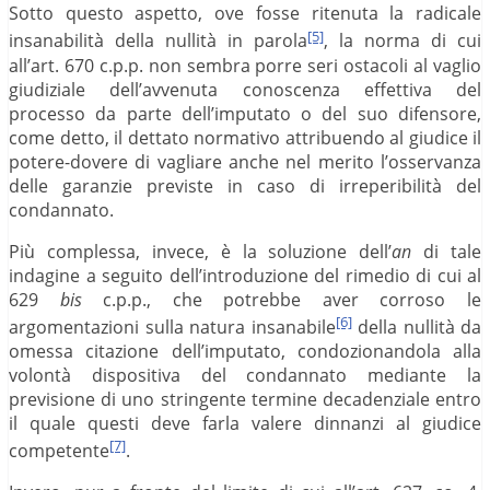
Sotto questo aspetto, ove fosse ritenuta la radicale
[5]
insanabilità della nullità in parola
, la norma di cui
all’art. 670 c.p.p. non sembra porre seri ostacoli al vaglio
giudiziale dell’avvenuta conoscenza effettiva del
processo da parte dell’imputato o del suo difensore,
come detto, il dettato normativo attribuendo al giudice il
potere-dovere di vagliare anche nel merito l’osservanza
delle garanzie previste in caso di irreperibilità del
condannato.
Più complessa, invece, è la soluzione dell’
an
di tale
indagine a seguito dell’introduzione del rimedio di cui al
629
bis
c.p.p., che potrebbe aver corroso le
[6]
argomentazioni sulla natura insanabile
della nullità da
omessa citazione dell’imputato, condozionandola alla
volontà dispositiva del condannato mediante la
previsione di uno stringente termine decadenziale entro
il quale questi deve farla valere dinnanzi al giudice
[7]
competente
.