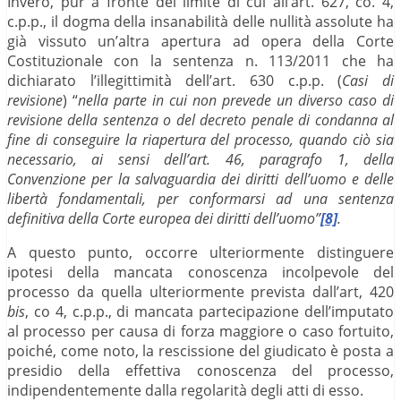
Invero, pur a fronte del limite di cui all’art. 627, co. 4,
c.p.p., il dogma della insanabilità delle nullità assolute ha
già vissuto un’altra apertura ad opera della Corte
Costituzionale con la sentenza n. 113/2011 che ha
dichiarato l’illegittimità dell’art. 630 c.p.p. (
Casi di
revisione
) “
nella parte in cui non prevede un diverso caso di
revisione della sentenza o del decreto penale di condanna al
fine di conseguire la riapertura del processo, quando ciò sia
necessario, ai
s
ensi dell’art. 46, paragrafo 1, della
Convenzione per la salvaguardia dei diritti dell’uomo e delle
libertà fondamentali, per conformarsi ad una sentenza
definitiva della Corte europea dei diritti dell’uomo”
[8]
.
A questo punto, occorre ulteriormente distinguere
ipotesi della mancata conoscenza incolpevole del
processo da quella ulteriormente prevista dall’art, 420
bis
, co 4, c.p.p., di mancata partecipazione dell’imputato
al processo per causa di forza maggiore o caso fortuito,
poiché, come noto, la rescissione del giudicato è posta a
presidio della effettiva conoscenza del processo,
indipendentemente dalla regolarità degli atti di esso.