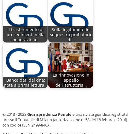
Il trasferimento di
Sulla legittimità del
procedimenti nella
sequestro probatorio
cooperazione…
di…
La rinnovazione in
Banca dati del dna:
appello
note a prima lettura…
dell’istruttoria…
© 2013 - 2023
Giurisprudenza Penale
è una rivista giuridica registrata
presso il Tribunale di Milano (autorizzazione n. 58 del 18 febbraio 2016)
con codice ISSN 2499-846X.