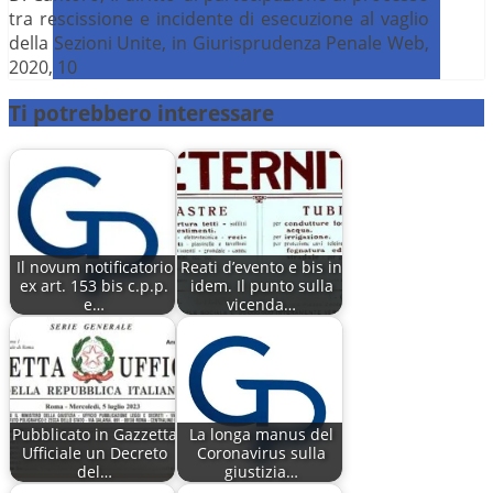
tra rescissione e incidente di esecuzione al vaglio
della Sezioni Unite, in Giurisprudenza Penale Web,
2020, 10
Ti potrebbero interessare
Il novum notificatorio
Reati d’evento e bis in
ex art. 153 bis c.p.p.
idem. Il punto sulla
e…
vicenda…
Pubblicato in Gazzetta
La longa manus del
Ufficiale un Decreto
Coronavirus sulla
del…
giustizia…