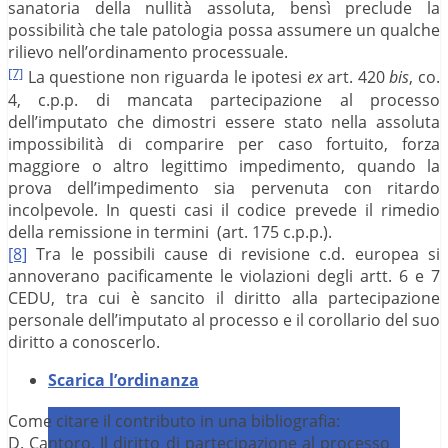
sanatoria della nullità assoluta, bensì preclude la
possibilità che tale patologia possa assumere un qualche
rilievo nell’ordinamento processuale.
[7]
La questione non riguarda le ipotesi
ex
art. 420
bis
, co.
4, c.p.p. di mancata partecipazione al processo
dell’imputato che dimostri essere stato nella assoluta
impossibilità di comparire per caso fortuito, forza
maggiore o altro legittimo impedimento, quando la
prova dell’impedimento sia pervenuta con ritardo
incolpevole. In questi casi il codice prevede il rimedio
della remissione in termini
(art. 175 c.p.p.).
[8]
Tra le possibili cause di revisione c.d. europea si
annoverano pacificamente le violazioni degli artt. 6 e 7
CEDU, tra cui è sancito il diritto alla partecipazione
personale dell’imputato al processo e il corollario del suo
diritto a conoscerlo.
Scarica l’ordinanza
Come citare il contributo in una bibliografia:
D. Cantoro, Il diritto di partecipazione al processo