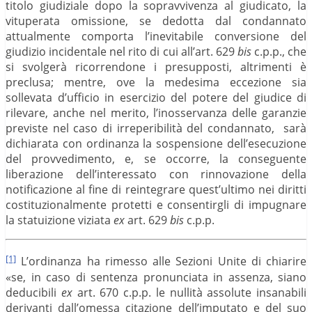
titolo giudiziale dopo la sopravvivenza al giudicato, la
vituperata omissione, se dedotta dal condannato
attualmente comporta l’inevitabile conversione del
giudizio incidentale nel rito di cui all’art. 629
bis
c.p.p., che
si svolgerà ricorrendone i presupposti, altrimenti è
preclusa; mentre, ove la medesima eccezione sia
sollevata d’ufficio in esercizio del potere del giudice di
rilevare, anche nel merito, l’inosservanza delle garanzie
previste nel caso di irreperibilità del condannato, sarà
dichiarata con ordinanza la sospensione dell’esecuzione
del provvedimento, e, se occorre, la conseguente
liberazione dell’interessato con rinnovazione della
notificazione al fine di reintegrare quest’ultimo nei diritti
costituzionalmente protetti e consentirgli di impugnare
la statuizione viziata
ex
art. 629
bis
c.p.p.
[1]
L’ordinanza ha rimesso alle Sezioni Unite di chiarire
«se, in caso di sentenza pronunciata in assenza, siano
deducibili
ex
art. 670 c.p.p. le nullità assolute insanabili
derivanti dall’omessa citazione dell’imputato e del suo