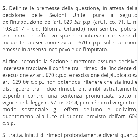
5.
Definite le premesse della questione, in attesa della
decisione delle Sezioni Unite, pure a seguito
dell’introduzione dell’art. 629
bis
p.p. (art.1, co. 71, L. n.
103/2017 – c.d. Riforma Orlando) non sembra potersi
escludere un effettivo spazio di intervento in sede di
incidente di esecuzione
ex
art. 670 c.p.p. sulle decisioni
emesse in assenza incolpevole dell’imputato.
Al fine, secondo la Sezione rimettente assume decisivo
interesse tracciare il confine tra i rimedi dell’incidente di
esecuzione
ex
art. 670 c.p.p. e rescissione del giudicato
ex
art. 629
bis
c.p.p., non potendosi ritenere che sia inutile
distinguere tra i due rimedi, entrambi astrattamente
esperibili contro una sentenza pronunciata sotto il
vigore della legge n. 67 del 2014, perché non divergenti in
modo sostanziale gli effetti dell’uno e dell’altro,
quantomeno alla luce di quanto previsto dall’art. 604
c.p.p.
Si tratta, infatti di rimedi profondamente diversi quanto