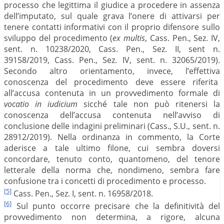
processo che legittima il giudice a procedere in assenza
dell’imputato, sul quale grava l’onere di attivarsi per
tenere contatti informativi con il proprio difensore sullo
sviluppo del procedimento (
ex multis
, Cass. Pen., Sez. IV,
sent. n. 10238/2020, Cass. Pen., Sez. II, sent n.
39158/2019, Cass. Pen., Sez. IV, sent. n. 32065/2019).
Secondo altro orientamento, invece, l’effettiva
conoscenza del procedimento deve essere riferita
all’accusa contenuta in un provvedimento formale di
vocatio in iudicium
sicché tale non può ritenersi la
conoscenza dell’accusa contenuta nell’avviso di
conclusione delle indagini preliminari (Cass., S.U., sent. n.
28912/2019). Nella ordinanza in commento, la Corte
aderisce a tale ultimo filone, cui sembra doversi
concordare, tenuto conto, quantomeno, del tenore
letterale della norma che, nondimeno, sembra fare
confusione tra i concetti di procedimento e processo.
[5]
Cass. Pen., Sez. I, sent. n. 16958/2018.
[6]
Sul punto occorre precisare che la definitività del
provvedimento non determina, a rigore, alcuna