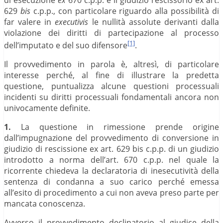
629
bis
c.p.p., con particolare riguardo alla possibilità di
far valere in
executivis
le nullità assolute derivanti dalla
violazione dei diritti di partecipazione al processo
[1]
dell’imputato e del suo difensore
.
Il provvedimento in parola è, altresì, di particolare
interesse perché, al fine di illustrare la predetta
questione, puntualizza alcune questioni processuali
incidenti su diritti processuali fondamentali ancora non
univocamente definite.
1.
La questione in rimessione prende origine
dall’impugnazione del provvedimento di conversione in
giudizio di rescissione ex art. 629 bis c.p.p. di un giudizio
introdotto a norma dell’art. 670 c.p.p. nel quale la
ricorrente chiedeva la declaratoria di inesecutività della
sentenza di condanna a suo carico perché emessa
all’esito di procedimento a cui non aveva preso parte per
mancata conoscenza.
Avverso il provvedimento declinatorio al giudice della