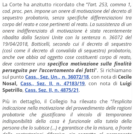
La Corte ha anzitutto ricordato che “
l’art. 253, comma 1,
cod. proc. pen. impone un onere di motivazione del decreto di
sequestro probatorio, senza specifiche differenziazioni tra
corpo del reato e cose pertinenti al reato. La sussistenza di un
onere indifferenziato di motivazione è stata recentemente
ribadita dalla Sezioni Unite con la sentenza n. 36072 del
19/04/2018, Botticelli, secondo cui il decreto di sequestro
(così come il decreto di convalida di sequestro) probatorio,
anche ove abbia ad oggetto cose costituenti corpo di reato,
deve contenere una
specifica motivazione sulla finalità
perseguita per l’accertamento dei fatti
”. Si richiamano
sul punto
Cass., Sez. Un., n. 36072/18
, con nota di
Cecile
Nosal,
Cass., Sez. II, n. 47183/19
, con nota di
Luigi
Spetrillo
,
Cass. Sez. II, n. 4875/21
.
Più in dettaglio, il Collegio ha rilevato che “
l’esplicita
indicazione nella motivazione del provvedimento delle ragioni
probatorie che giustificano il vincolo di temporanea
indisponibilità della cosa è funzionale alla tutela della
persona che lo subisce (…) e garantisce che la misura, a fronte