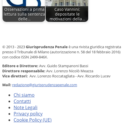
Osservazioni a prima
Caso Vannini:
lettura sulla sentenza
depositate le
delle…
motivazioni della…
© 2013 - 2023
Giurisprudenza Penale
è una rivista giuridica registrata
presso il Tribunale di Milano (autorizzazione n. 58 del 18 febbraio 2016)
con codice ISSN 2499-846X.
Editore e Direttore:
Avv. Guido Stampanoni Bassi
Direttore responsabile:
Avv. Lorenzo Nicolò Meazza
Vice direttori:
Avv. Lorenzo Roccatagliata - Avv. Riccardo Lucev
Mail:
redazione@giurisprudenzapenale.com
Chi siamo
Contatti
Note Legali
Privacy policy
Cookie Policy (UE)