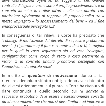
delle contestazioni difensive, sia soggetta al permanente
controllo di legalità, anche sotto il profilo procedimentale, e di
concreta idoneità in ordine all’an e alla sua durata, con
particolare riferimento al rapporto di proporzionalità tra il
mezzo impiegato – lo spossessamento del bene – ed il fine
endoprocessuale perseguito (…)
”.
In conseguenza di tali rilievi, la Corte ha precisato che
“
l’obbligo di motivazione del decreto di sequestro probatorio
deve (…) riguardare: a) il fumus commissi delicti; b) le ragioni
per le quali la cosa sequestrata sia ad esso ‘collegata’,
configurandosi come corpo di reato o cosa pertinente al
reato; c) la concreta finalità probatoria perseguita con
l’apposizione del vincolo reale
”.
In merito al
quantum
di motivazione
idoneo a far
ritenere adempiuto siffatto obbligo, dopo aver dato atto
dei diversi orientamenti sul punto, la Corte ha ritenuto di
dare continuità a quello secondo cui “
il decreto di
sequestro probatorio deve essere necessariamente sorretto
da idonea motivazione che non si deve limitare ad indicare le