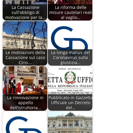
La Cassazione
La riforma delle
sull'obbligo di
misure cautelari reali
motivazione per la…
al vaglio…
Le motivazioni della
La longa manus del
Cassazione sul caso
Coronavirus sulla
Cirio.…
giustizia…
La rinnovazione in
Pubblicato in Gazzetta
appello
Ufficiale un Decreto
dell’istruttoria…
del…