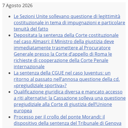
Salta
7 Agosto 2026
al
Le Sezioni Unite sollevano questione di legittimità
contenuto
costituzionale in tema di impugnazioni e particolare
tenuità del fatto
Depositata la sentenza della Corte costituzionale
nel caso Almasri: il Ministro della giustizia deve
immediatamente trasmettere al Procuratore
Generale presso la Corte d’appello di Roma le
richieste di cooperazione della Corte Penale
internazionale
La sentenza della CGUE nel caso Juventus: un
ritorno al passato nell’annosa questione della cd.
«pregiudiziale sportiva»?
Qualificazione giuridica diversa e mancato accesso
a riti alternativi: la Cassazione solleva una questione
pregiudiziale alla Corte di giustizia dell’Unione
europea
Processo per il crollo del ponte Morandi: il
dispositivo della sentenza del Tribunale di Genova