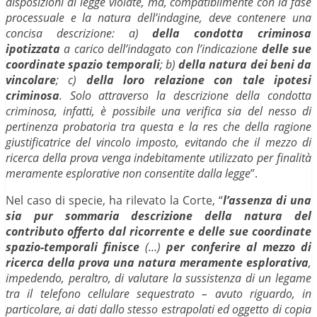
disposizioni di legge violate, ma, compatibilmente con la fase
processuale e la natura dell’indagine, deve contenere una
concisa descrizione: a)
della condotta criminosa
ipotizzata
a carico dell’indagato con l’indicazione
delle sue
coordinate spazio temporali
; b)
della natura dei beni da
vincolare
; c)
della loro relazione con tale ipotesi
criminosa
. Solo attraverso la descrizione della condotta
criminosa, infatti, è possibile una verifica sia del nesso di
pertinenza probatoria tra questa e la res che della ragione
giustificatrice del vincolo imposto, evitando che il mezzo di
ricerca della prova venga indebitamente utilizzato per finalità
meramente esplorative non consentite dalla legge
”.
Nel caso di specie, ha rilevato la Corte, “
l’assenza di una
sia pur sommaria descrizione della natura del
contributo offerto dal ricorrente e delle sue coordinate
spazio-temporali finisce
(…)
per conferire al mezzo di
ricerca della prova una natura meramente esplorativa
,
impedendo, peraltro, di valutare la sussistenza di un legame
tra il telefono cellulare sequestrato – avuto riguardo, in
particolare, ai dati dallo stesso estrapolati ed oggetto di copia