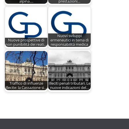
alpina.…
prestazioni…
Nuovi sviluppi
Nuove prospettive di
ermeneutici in tema di
non punibilità dei reati…
responsabilità medica
Traffico di influenze
Illeciti penali tributari. Le
illecite: la Cassazione si…
nuove indicazioni del…