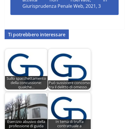
Giurisprudenza Penale Web, 2021, 3
Ti potrebbero interessare
Sullo spacchettamento
della concussione:
Può sussistere concorso
qualche…
tra il delitto di omesso…
Esercizio abusivo della
In tema di truffa
professione di guida
contrattuale a