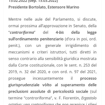
15.02.2022 (dep. 15.03.2022)
Presidente Bortolato, Estensore Marino
Mentre nelle aule del Parlamento, si discute,
ormai prossima all’approvazione in Senato, della
“
controriforma
” del
4-
bis
della legge
sull’ordinamento penitenziario
(d’ora in poi, ord.
penit.), con un generale irrigidimento di
meccanismi e criteri istruttori, tutti diretti in
senso contrario alla sensibilità giuridica mostrata
dalla Corte costituzionale, con le sent. n. 253 del
2019, n. 32 del 2020, e con ord. n. 97 del 2021,
prosegue incessantemente il
processo
giurisprudenziale vòlto al superamento delle
preclusioni assolute di pericolosità sociale
(sul
termine “controriforma”, v. F. Fiorentin,
Ergastolo
ostativo: una controriforma che non recepisce i rilievi