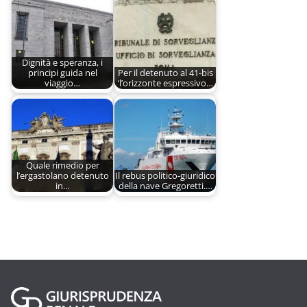
Dignità e speranza, i
principi guida nel
Per il detenuto al 41-bis
viaggio…
‘l’orizzonte espressivo…
Quale rimedio per
l’ergastolano detenuto
Il rebus politico-giuridico
in…
della nave Gregoretti.…