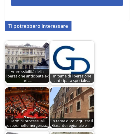
Ti potrebbero interessare
Ammissibilità della
liberazione anticipata ex
In tema di liberazione
art.…
anticipata speciale…
Termini processuali
In tema di colloqui tra il
sospesi nell’emergenza…
Garante regionale e il…