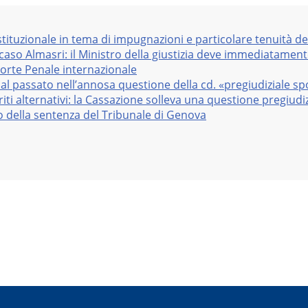
stituzionale in tema di impugnazioni e particolare tenuità de
 caso Almasri: il Ministro della giustizia deve immediatame
Corte Penale internazionale
al passato nell’annosa questione della cd. «pregiudiziale sp
iti alternativi: la Cassazione solleva una questione pregiudiz
vo della sentenza del Tribunale di Genova