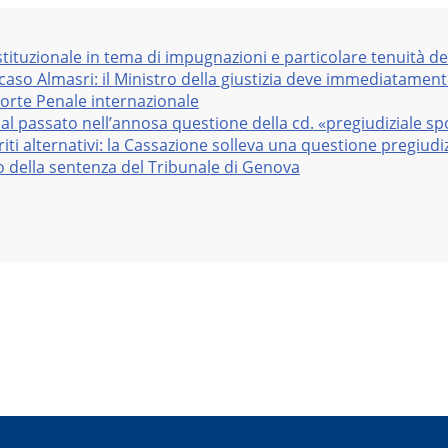
stituzionale in tema di impugnazioni e particolare tenuità de
 caso Almasri: il Ministro della giustizia deve immediatame
Corte Penale internazionale
al passato nell’annosa questione della cd. «pregiudiziale sp
iti alternativi: la Cassazione solleva una questione pregiudiz
vo della sentenza del Tribunale di Genova