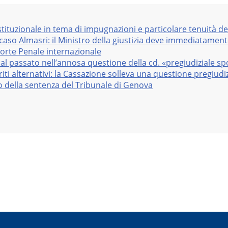
stituzionale in tema di impugnazioni e particolare tenuità de
 caso Almasri: il Ministro della giustizia deve immediatame
Corte Penale internazionale
al passato nell’annosa questione della cd. «pregiudiziale sp
iti alternativi: la Cassazione solleva una questione pregiudiz
vo della sentenza del Tribunale di Genova