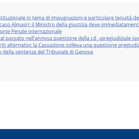
stituzionale in tema di impugnazioni e particolare tenuità de
 caso Almasri: il Ministro della giustizia deve immediatame
Corte Penale internazionale
al passato nell’annosa questione della cd. «pregiudiziale sp
iti alternativi: la Cassazione solleva una questione pregiudiz
vo della sentenza del Tribunale di Genova