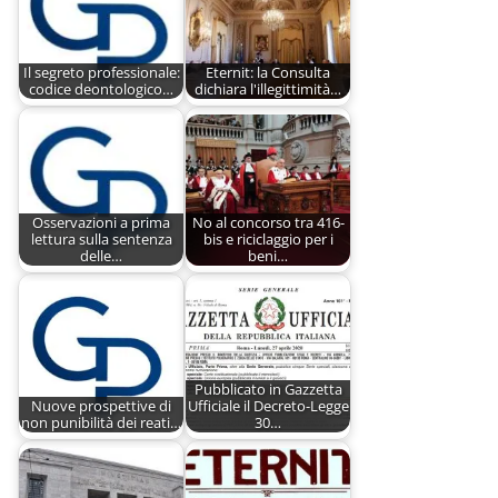
Il segreto professionale:
Eternit: la Consulta
codice deontologico…
dichiara l'illegittimità…
Osservazioni a prima
No al concorso tra 416-
lettura sulla sentenza
bis e riciclaggio per i
delle…
beni…
Pubblicato in Gazzetta
Nuove prospettive di
Ufficiale il Decreto-Legge
non punibilità dei reati…
30…