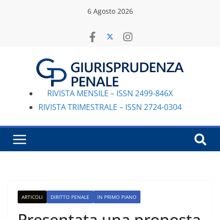
Salta
6 Agosto 2026
al
contenuto
RIVISTA MENSILE – ISSN 2499-846X
RIVISTA TRIMESTRALE – ISSN 2724-0304
ARTICOLI
DIRITTO PENALE
IN PRIMO PIANO
Presentata una proposta