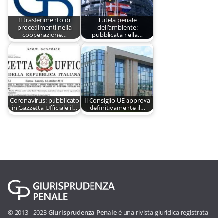
Il trasferimento di
Tutela penale
procedimenti nella
dell’ambiente:
cooperazione…
pubblicata nella…
Coronavirus: pubblicato
Il Consiglio UE approva
in Gazzetta Ufficiale il…
definitivamente il…
© 2013 - 2023
Giurisprudenza Penale
è una rivista giuridica registrata