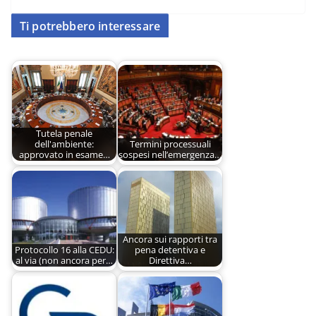
Ti potrebbero interessare
Tutela penale
dell'ambiente:
Termini processuali
approvato in esame…
sospesi nell’emergenza…
Ancora sui rapporti tra
Protocollo 16 alla CEDU:
pena detentiva e
al via (non ancora per…
Direttiva…