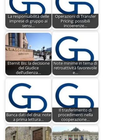
La responsabilità delle
Operazioni di Transfer
imprese di gruppo ai
Pricing: possibili
sensi…
incoerenze…
Eternit Bis: la decisione
Note minime in tema di
del Giudice
retroattività favorevole
dell’udienza…
e…
Il trasferimento di
Banca dati del dna: note
procedimenti nella
a prima lettura…
cooperazione…