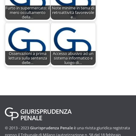
Furto in supermercato: il
Note minime in tema di
mero occultamento
retroattività favorevole
della…
e…
Osservazioni a prima
Accesso abusivo ad un
lettura sulla sentenza
sistema informatico e
delle…
luogo di…
© 2013 - 2023
Giurisprudenza Penale
è una rivista giuridica registrata
presso il Tribunale di Milano (autorizzazione n. 58 del 18 febbraio