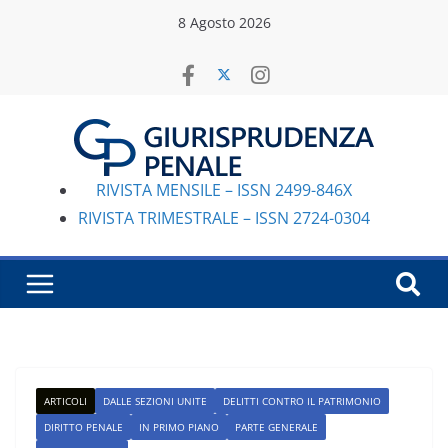
Salta
8 Agosto 2026
al
contenuto
RIVISTA MENSILE – ISSN 2499-846X
RIVISTA TRIMESTRALE – ISSN 2724-0304
ARTICOLI
DALLE SEZIONI UNITE
DELITTI CONTRO IL PATRIMONIO
DIRITTO PENALE
IN PRIMO PIANO
PARTE GENERALE