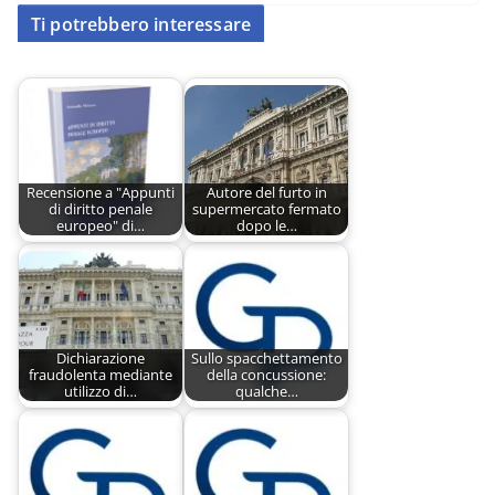
Ti potrebbero interessare
Recensione a "Appunti
Autore del furto in
di diritto penale
supermercato fermato
europeo" di…
dopo le…
Dichiarazione
Sullo spacchettamento
fraudolenta mediante
della concussione:
utilizzo di…
qualche…