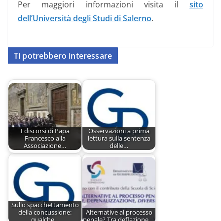
Per maggiori informazioni visita il
sito
dell’Università degli Studi di Salerno
.
Ti potrebbero interessare
I discorsi di Papa
Osservazioni a prima
Francesco alla
lettura sulla sentenza
Associazione…
delle…
Sullo spacchettamento
della concussione:
Alternative al processo
qualche…
penale? Tra deflazione,…