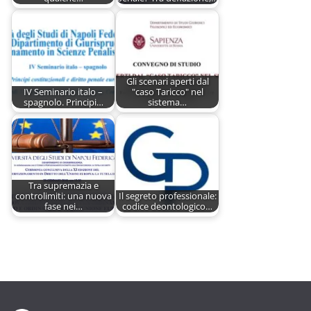
Gli scenari aperti dal
IV Seminario italo –
"caso Taricco" nel
spagnolo. Principi…
sistema…
Tra supremazia e
controlimiti: una nuova
Il segreto professionale:
fase nei…
codice deontologico…