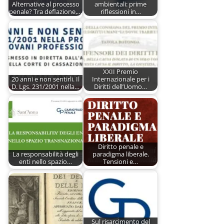
Alternative al processo
ambientali: prime
penale? Tra deflazione,…
riflessioni in…
XXII Premio
20 anni e non sentirli. Il
Internazionale per i
D. Lgs. 231/2001 nella…
Diritti dell’Uomo…
Diritto penale e
La responsabilità degli
paradigma liberale.
enti nello spazio…
Tensioni e…
Sul risarcimento del