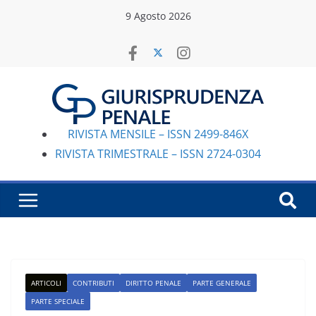
Salta
9 Agosto 2026
al
contenuto
RIVISTA MENSILE – ISSN 2499-846X
RIVISTA TRIMESTRALE – ISSN 2724-0304
ARTICOLI
CONTRIBUTI
DIRITTO PENALE
PARTE GENERALE
PARTE SPECIALE