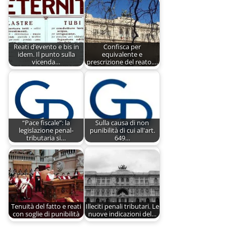
Reati d’evento e bis in
Confisca per
idem. Il punto sulla
equivalente e
vicenda…
prescrizione del reato.…
“Pace fiscale”: la
Sulla causa di non
legislazione penal-
punibilità di cui all'art.
tributaria si…
649…
Tenuità del fatto e reati
Illeciti penali tributari. Le
con soglie di punibilità
nuove indicazioni del…