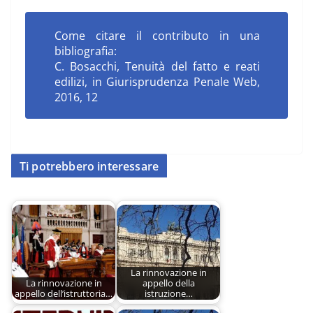
Come citare il contributo in una
bibliografia:
C. Bosacchi, T
enuità del fatto e reati
edilizi
, in Giurisprudenza Penale Web,
2016, 12
Ti potrebbero interessare
La rinnovazione in
La rinnovazione in
appello della
appello dell’istruttoria…
istruzione…