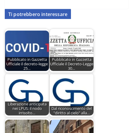
Ti potrebbero interessare
Pubblicato in Gazzetta
Pubblicato in Gazzetta
Ufficiale il decreto-legge
Ufficiale il Decreto-Legge
25…
30…
Liberazione anticipata
nei LPUS: il nodo
Dal riconoscimento del
irrisolto…
"diritto al cielo" alla…