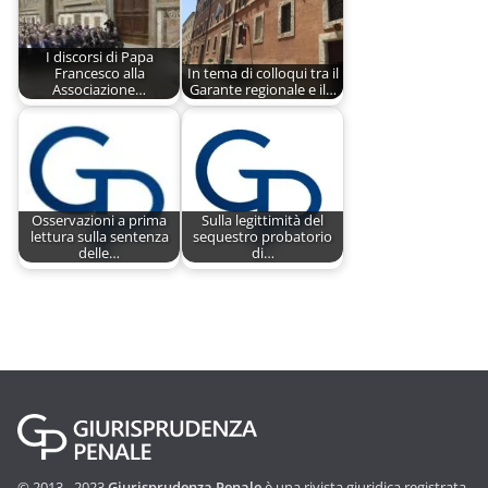
I discorsi di Papa
Francesco alla
In tema di colloqui tra il
Associazione…
Garante regionale e il…
Osservazioni a prima
Sulla legittimità del
lettura sulla sentenza
sequestro probatorio
delle…
di…
© 2013 - 2023
Giurisprudenza Penale
è una rivista giuridica registrata