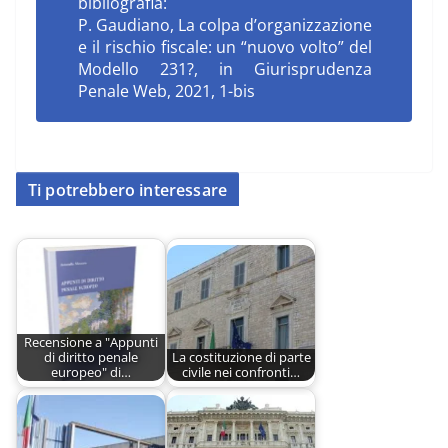
bibliografia:
P. Gaudiano, La colpa d’organizzazione
e il rischio fiscale: un “nuovo volto” del
Modello 231?, in Giurisprudenza
Penale Web, 2021, 1-bis
Ti potrebbero interessare
Recensione a "Appunti
di diritto penale
La costituzione di parte
europeo" di…
civile nei confronti…