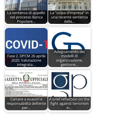
La sentenza di appello
La “colpa d’impresa” in
nel processo Banca
una recente sentenza
Popolare…
della…
Adeguamento dei
Fase 2. DPCM 26 aprile
modelli di
2020. Valutazione
organizzazione,
integrata…
gestione…
Carcere a evasori e
A brief reflection on the
responsabilità dell’ente
fight against terrorism
per…
in…