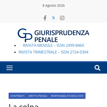
Salta
8 Agosto 2026
al
contenuto
RIVISTA MENSILE – ISSN 2499-846X
RIVISTA TRIMESTRALE – ISSN 2724-0304
CONTRIBUTI
DIRITTO PENALE
RESPONSABILITÀ DEGLI ENTI
La colpa