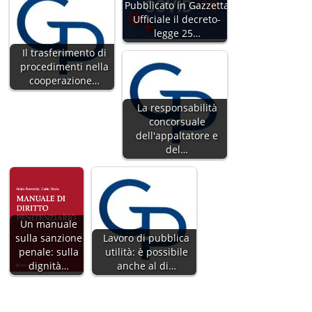
Pubblicato in Gazzetta
Ufficiale il decreto-
legge 25…
Il trasferimento di
procedimenti nella
cooperazione…
La responsabilità
concorsuale
dell'appaltatore e
del…
Un manuale
sulla sanzione
Lavoro di pubblica
penale: sulla
utilità: è possibile
dignità…
anche al di…