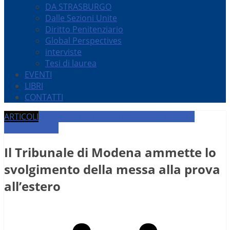
DA STRASBURGO
Dalle Sezioni Unite
Diritto Penitenziario
Global Perspectives
interviste
Tesi di laurea
EVENTI
LIBRI
CONTATTI
ARTICOLI
DIRITTO PROCESSUALE PENALE
IN PRIMO
PIANO
MERITO
Il Tribunale di Modena ammette lo
svolgimento della messa alla prova
all’estero