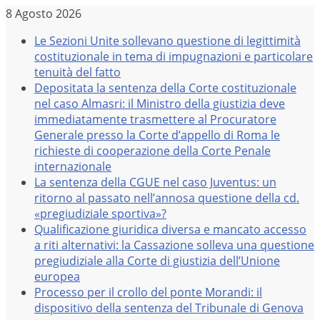
Salta
8 Agosto 2026
al
Le Sezioni Unite sollevano questione di legittimità
contenuto
costituzionale in tema di impugnazioni e particolare
tenuità del fatto
Depositata la sentenza della Corte costituzionale
nel caso Almasri: il Ministro della giustizia deve
immediatamente trasmettere al Procuratore
Generale presso la Corte d’appello di Roma le
richieste di cooperazione della Corte Penale
internazionale
La sentenza della CGUE nel caso Juventus: un
ritorno al passato nell’annosa questione della cd.
«pregiudiziale sportiva»?
Qualificazione giuridica diversa e mancato accesso
a riti alternativi: la Cassazione solleva una questione
pregiudiziale alla Corte di giustizia dell’Unione
europea
Processo per il crollo del ponte Morandi: il
dispositivo della sentenza del Tribunale di Genova