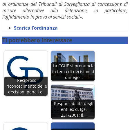
di ordinanze dei Tribunali di Sorveglianza di concessione di
misure alternative alla detenzione, in particolare,
l’affidamento in prova ai servizi sociali
».
Scarica l’ordinanza
Ti potrebbero interessare
La CGUE si pronuncia
in tema di decisioni di
diniego…
Reciproco
riconoscimento delle
decisioni penali e…
Responsabilità degli
enti ex d. lgs.
231/2001: il…