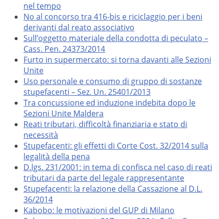
nel tempo
No al concorso tra 416-bis e riciclaggio per i beni
derivanti dal reato associativo
Sull’oggetto materiale della condotta di peculato –
Cass. Pen. 24373/2014
Furto in supermercato: si torna davanti alle Sezioni
Unite
Uso personale e consumo di gruppo di sostanze
stupefacenti – Sez. Un. 25401/2013
Tra concussione ed induzione indebita dopo le
Sezioni Unite Maldera
Reati tributari, difficoltà finanziaria e stato di
necessità
Stupefacenti: gli effetti di Corte Cost. 32/2014 sulla
legalità della pena
D.lgs. 231/2001: in tema di confisca nel caso di reati
tributari da parte del legale rappresentante
Stupefacenti: la relazione della Cassazione al D.L.
36/2014
Kabobo: le motivazioni del GUP di Milano