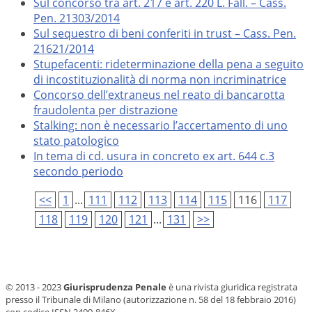
Sul concorso tra art. 217 e art. 220 L. Fall. – Cass.
Pen. 21303/2014
Sul sequestro di beni conferiti in trust – Cass. Pen.
21621/2014
Stupefacenti: rideterminazione della pena a seguito
di incostituzionalità di norma non incriminatrice
Concorso dell’extraneus nel reato di bancarotta
fraudolenta per distrazione
Stalking: non è necessario l’accertamento di uno
stato patologico
In tema di cd. usura in concreto ex art. 644 c.3
secondo periodo
<<
1
...
111
112
113
114
115
116
117
118
119
120
121
...
131
>>
© 2013 - 2023
Giurisprudenza Penale
è una rivista giuridica registrata
presso il Tribunale di Milano (autorizzazione n. 58 del 18 febbraio 2016)
con codice ISSN 2499-846X.