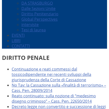
DA STRASBURGO
Dalle Sezioni Unite
Diritto Penitenziario
Global Perspectives
interviste
Tesi di laurea
EVENTI
LIBRI
CONTATTI
DIRITTO PENALE
Continuazione e reati commessi dal
tossicodipendente nei recenti sviluppi della
giurisprudenza della Corte di Cassazione
No Tav: la Cassazione sulla «finalità di terrorismo» –
Cass. Pen. 28009/2014
Reato continuato: sulla nozione di “medesimo
disegno criminoso” – Cass. Pen. 22650/2014
Decreto legge non convertito e successione di leggi