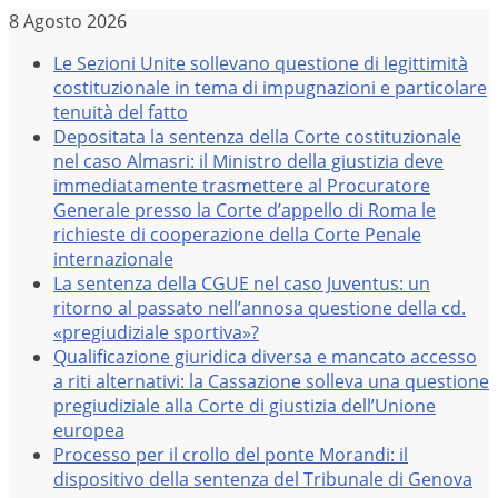
Salta
8 Agosto 2026
al
Le Sezioni Unite sollevano questione di legittimità
contenuto
costituzionale in tema di impugnazioni e particolare
tenuità del fatto
Depositata la sentenza della Corte costituzionale
nel caso Almasri: il Ministro della giustizia deve
immediatamente trasmettere al Procuratore
Generale presso la Corte d’appello di Roma le
richieste di cooperazione della Corte Penale
internazionale
La sentenza della CGUE nel caso Juventus: un
ritorno al passato nell’annosa questione della cd.
«pregiudiziale sportiva»?
Qualificazione giuridica diversa e mancato accesso
a riti alternativi: la Cassazione solleva una questione
pregiudiziale alla Corte di giustizia dell’Unione
europea
Processo per il crollo del ponte Morandi: il
dispositivo della sentenza del Tribunale di Genova