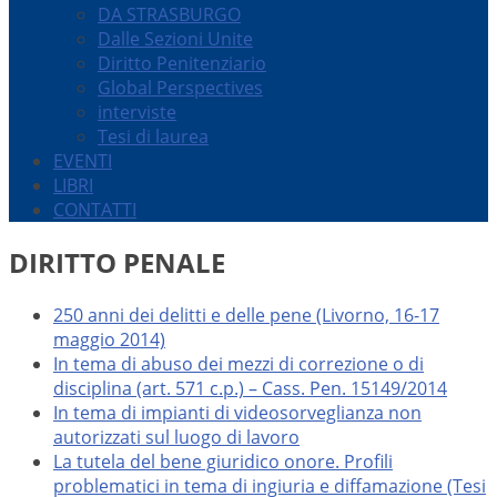
DA STRASBURGO
Dalle Sezioni Unite
Diritto Penitenziario
Global Perspectives
interviste
Tesi di laurea
EVENTI
LIBRI
CONTATTI
DIRITTO PENALE
250 anni dei delitti e delle pene (Livorno, 16-17
maggio 2014)
In tema di abuso dei mezzi di correzione o di
disciplina (art. 571 c.p.) – Cass. Pen. 15149/2014
In tema di impianti di videosorveglianza non
autorizzati sul luogo di lavoro
La tutela del bene giuridico onore. Profili
problematici in tema di ingiuria e diffamazione (Tesi