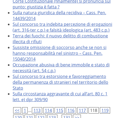
Corte Costituzionale (finalmente) si pronuncia sul
punto: giustizia è fatta ?
Sulla natura giuridica della recidiva – Cass. Pen.
14439/2014
Sul concorso tra indebita percezione di erogazioni
(art. 316-ter c.p.) e falsità ideologica (art. 483 c.p.)
Terra dei fuochi: il nuovo delitto di combustione
illecita di rifiuti
Sussiste omissione di soccorso anche se non si
hanno responsabilità nel sinistro – Cass. Pen.
15040/2014
Occupazione abusiva di bene immobile e stato di
necessità (art. 54 c.p.)
Sul concorso tra estorsione e favoreggiamento
della permanenza di stranieri nel territorio dello
Stato
Sulla circostanza aggravante di cui all’art. 80 c. 1
lett. e) dpr 309/90
<<
1
...
113
114
115
116
117
118
119
120
121
122
123
...
131
>>