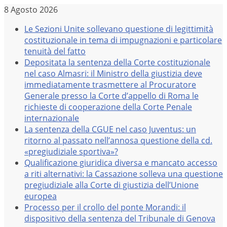
Salta
8 Agosto 2026
al
Le Sezioni Unite sollevano questione di legittimità
contenuto
costituzionale in tema di impugnazioni e particolare
tenuità del fatto
Depositata la sentenza della Corte costituzionale
nel caso Almasri: il Ministro della giustizia deve
immediatamente trasmettere al Procuratore
Generale presso la Corte d’appello di Roma le
richieste di cooperazione della Corte Penale
internazionale
La sentenza della CGUE nel caso Juventus: un
ritorno al passato nell’annosa questione della cd.
«pregiudiziale sportiva»?
Qualificazione giuridica diversa e mancato accesso
a riti alternativi: la Cassazione solleva una questione
pregiudiziale alla Corte di giustizia dell’Unione
europea
Processo per il crollo del ponte Morandi: il
dispositivo della sentenza del Tribunale di Genova