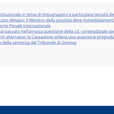
stituzionale in tema di impugnazioni e particolare tenuità de
 caso Almasri: il Ministro della giustizia deve immediatame
Corte Penale internazionale
al passato nell’annosa questione della cd. «pregiudiziale sp
iti alternativi: la Cassazione solleva una questione pregiudiz
vo della sentenza del Tribunale di Genova