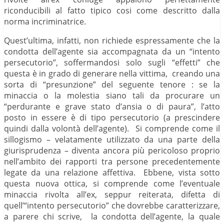
riconducibili al fatto tipico cosi come descritto dalla
norma incriminatrice.
Quest’ultima, infatti, non richiede espressamente che la
condotta dell’agente sia accompagnata da un “intento
persecutorio”, soffermandosi solo sugli “effetti” che
questa è in grado di generare nella vittima, creando una
sorta di “presunzione” del seguente tenore : se la
minaccia o la molestia siano tali da procurare un
“perdurante e grave stato d’ansia o di paura”, l’atto
posto in essere è di tipo persecutorio (a prescindere
quindi dalla volontà dell’agente). Si comprende come il
sillogismo – velatamente utilizzato da una parte della
giurisprudenza – diventa ancora più pericoloso proprio
nell’ambito dei rapporti tra persone precedentemente
legate da una relazione affettiva. Ebbene, vista sotto
questa nuova ottica, si comprende come l’eventuale
minaccia rivolta all’ex, seppur reiterata, difetta di
quell’“intento persecutorio” che dovrebbe caratterizzare,
a parere chi scrive, la condotta dell’agente, la quale