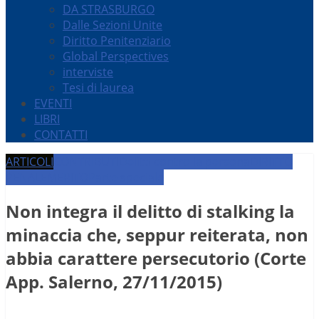
DA STRASBURGO
Dalle Sezioni Unite
Diritto Penitenziario
Global Perspectives
interviste
Tesi di laurea
EVENTI
LIBRI
CONTATTI
ARTICOLI
CONTRIBUTI
Delitti contro la persona
DIRITTO
PENALE
MERITO
Parte speciale
Non integra il delitto di stalking la
minaccia che, seppur reiterata, non
abbia carattere persecutorio (Corte
App. Salerno, 27/11/2015)