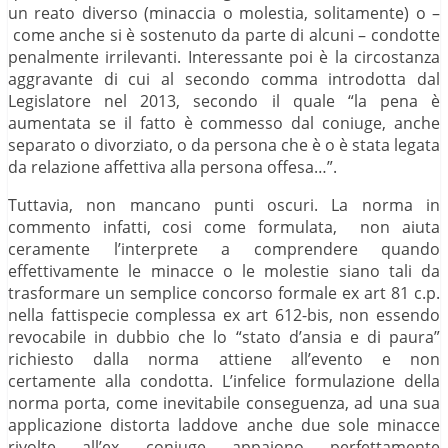
un reato diverso (minaccia o molestia, solitamente) o –
come anche si è sostenuto da parte di alcuni – condotte
penalmente irrilevanti. Interessante poi è la circostanza
aggravante di cui al secondo comma introdotta dal
Legislatore nel 2013, secondo il quale “la pena è
aumentata se il fatto è commesso dal coniuge, anche
separato o divorziato, o da persona che è o è stata legata
da relazione affettiva alla persona offesa…”.
Tuttavia, non mancano punti oscuri. La norma in
commento infatti, cosi come formulata, non aiuta
ceramente l’interprete a comprendere quando
effettivamente le minacce o le molestie siano tali da
trasformare un semplice concorso formale ex art 81 c.p.
nella fattispecie complessa ex art 612-bis, non essendo
revocabile in dubbio che lo “stato d’ansia e di paura”
richiesto dalla norma attiene all’evento e non
certamente alla condotta. L’infelice formulazione della
norma porta, come inevitabile conseguenza, ad una sua
applicazione distorta laddove anche due sole minacce
rivolte all’ex coniuge appaiono perfettamente