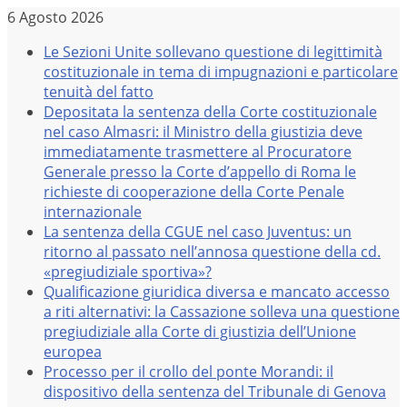
Salta
6 Agosto 2026
al
Le Sezioni Unite sollevano questione di legittimità
contenuto
costituzionale in tema di impugnazioni e particolare
tenuità del fatto
Depositata la sentenza della Corte costituzionale
nel caso Almasri: il Ministro della giustizia deve
immediatamente trasmettere al Procuratore
Generale presso la Corte d’appello di Roma le
richieste di cooperazione della Corte Penale
internazionale
La sentenza della CGUE nel caso Juventus: un
ritorno al passato nell’annosa questione della cd.
«pregiudiziale sportiva»?
Qualificazione giuridica diversa e mancato accesso
a riti alternativi: la Cassazione solleva una questione
pregiudiziale alla Corte di giustizia dell’Unione
europea
Processo per il crollo del ponte Morandi: il
dispositivo della sentenza del Tribunale di Genova