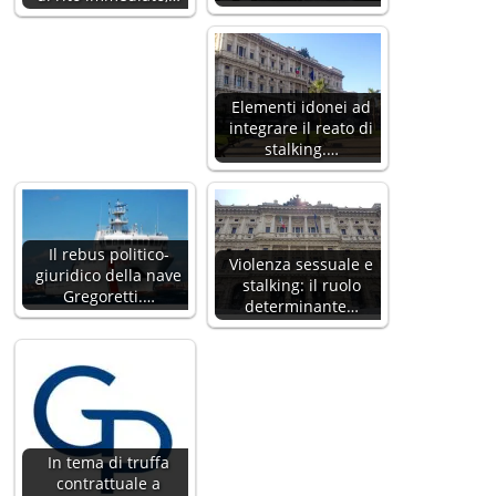
Elementi idonei ad
integrare il reato di
stalking.…
Il rebus politico-
Violenza sessuale e
giuridico della nave
stalking: il ruolo
Gregoretti.…
determinante…
In tema di truffa
contrattuale a