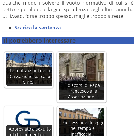
qualche modo risolvere il vuoto normativo di cui si è
detto e per il quale la giurisprudenza degli ultimi anni ha
utilizzato, forse troppo spesso, maglie troppo strette.
Scarica la sentenza
Ti potrebbero interessare
Le motivazioni della
Cassazione sul caso
Cirio.…
I discorsi di Papa
Francesco alla
Associazione…
Successione di leggi
nel tempo e
Abbreviato a seguito
inefficacia…
di rito immediato,…