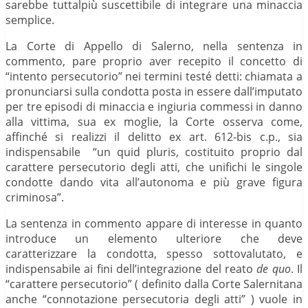
sarebbe tuttalpiù suscettibile di integrare una minaccia
semplice.
La Corte di Appello di Salerno, nella sentenza in
commento, pare proprio aver recepito il concetto di
“intento persecutorio” nei termini testé detti: chiamata a
pronunciarsi sulla condotta posta in essere dall’imputato
per tre episodi di minaccia e ingiuria commessi in danno
alla vittima, sua ex moglie, la Corte osserva come,
affinché si realizzi il delitto ex art. 612-bis c.p., sia
indispensabile “un quid pluris, costituito proprio dal
carattere persecutorio degli atti, che unifichi le singole
condotte dando vita all’autonoma e più grave figura
criminosa”.
La sentenza in commento appare di interesse in quanto
introduce un elemento ulteriore che deve
caratterizzare la condotta, spesso sottovalutato, e
indispensabile ai fini dell’integrazione del reato
de quo
. Il
“carattere persecutorio” ( definito dalla Corte Salernitana
anche “connotazione persecutoria degli atti” ) vuole in