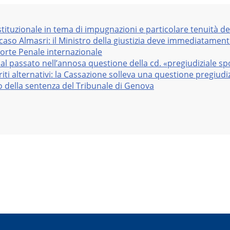
stituzionale in tema di impugnazioni e particolare tenuità de
 caso Almasri: il Ministro della giustizia deve immediatame
Corte Penale internazionale
al passato nell’annosa questione della cd. «pregiudiziale sp
iti alternativi: la Cassazione solleva una questione pregiudiz
vo della sentenza del Tribunale di Genova