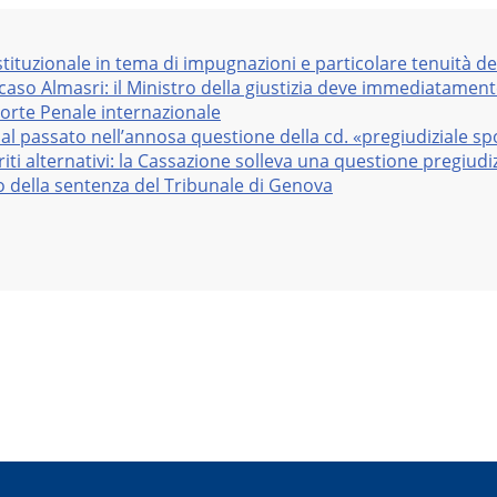
stituzionale in tema di impugnazioni e particolare tenuità de
 caso Almasri: il Ministro della giustizia deve immediatame
Corte Penale internazionale
al passato nell’annosa questione della cd. «pregiudiziale sp
iti alternativi: la Cassazione solleva una questione pregiudiz
vo della sentenza del Tribunale di Genova