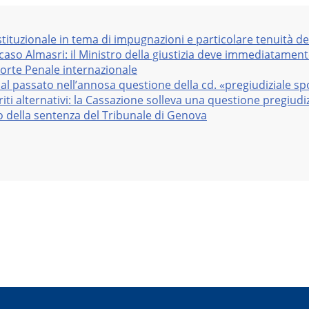
stituzionale in tema di impugnazioni e particolare tenuità de
 caso Almasri: il Ministro della giustizia deve immediatame
Corte Penale internazionale
al passato nell’annosa questione della cd. «pregiudiziale sp
iti alternativi: la Cassazione solleva una questione pregiudiz
vo della sentenza del Tribunale di Genova